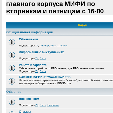
главного корпуса МИФИ по
вторникам и пятницам с 16-00
.
Форум
Официальная информация
Объявления
Модераторы
Zif
,
Пионер
,
Гость
,
Tribelev
Информация о выступлениях
Модераторы
Zif
,
Гость
Работа и зарплата
Объявления о работе от ВТОшников, для ВТОшников и не только...
Модераторы
Zif
,
Гость
КОММЕНТАРИИ от www.МИФИст.ru
Читаем и комментируем новости от "чужого", но такого близкого нам эле
как волнует небезразличных МИФИстов.
Общение
Всё обо всём
Модераторы
Zif
,
Гость
,
Николаич
Отзывы