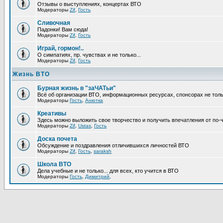
Отзывы о выступлениях, концертах ВТО
Модераторы
Zif
,
Гость
Сливочная
Падонки! Вам сюда!
Модераторы
Zif
,
Гость
Играй, гормон!..
О симпатиях, пр. чувствах и не только...
Модераторы
Zif
,
Гость
Жизнь ВТО
Бурная жизнь в "заЧАТьи"
Всё об организации ВТО, информационных ресурсах, спонсорах не тольк
Модераторы
Гость
,
Анютка
Креативы
Здесь можно выложить свое творчество и получить впечатления от по-
Модераторы
Zif
,
Ustas
,
Гость
Доска почета
Обсуждение и поздравления отличившихся личностей ВТО
Модераторы
Zif
,
Гость
,
saraksh
Школа ВТО
Дела учебные и не только... для всех, кто учится в ВТО
Модераторы
Гость
,
Димитрий
,