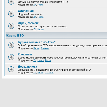
Отзывы о выступлениях, концертах ВТО
Модераторы
Zif
,
Гость
Сливочная
Падонки! Вам сюда!
Модераторы
Zif
,
Гость
Играй, гормон!..
О симпатиях, пр. чувствах и не только...
Модераторы
Zif
,
Гость
Жизнь ВТО
Бурная жизнь в "заЧАТьи"
Всё об организации ВТО, информационных ресурсах, спонсорах не тольк
Модераторы
Гость
,
Анютка
Креативы
Здесь можно выложить свое творчество и получить впечатления от по-
Модераторы
Zif
,
Ustas
,
Гость
Доска почета
Обсуждение и поздравления отличившихся личностей ВТО
Модераторы
Zif
,
Гость
,
saraksh