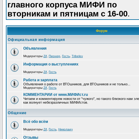
главного корпуса МИФИ по
вторникам и пятницам с 16-00
.
Форум
Официальная информация
Объявления
Модераторы
Zif
,
Пионер
,
Гость
,
Tribelev
Информация о выступлениях
Модераторы
Zif
,
Гость
Работа и зарплата
Объявления о работе от ВТОшников, для ВТОшников и не только...
Модераторы
Zif
,
Гость
КОММЕНТАРИИ от www.МИФИст.ru
Читаем и комментируем новости от "чужого", но такого близкого нам эле
как волнует небезразличных МИФИстов.
Общение
Всё обо всём
Модераторы
Zif
,
Гость
,
Николаич
Отзывы