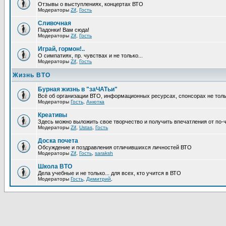
Отзывы о выступлениях, концертах ВТО
Модераторы
Zif
,
Гость
Сливочная
Падонки! Вам сюда!
Модераторы
Zif
,
Гость
Играй, гормон!..
О симпатиях, пр. чувствах и не только...
Модераторы
Zif
,
Гость
Жизнь ВТО
Бурная жизнь в "заЧАТьи"
Всё об организации ВТО, информационных ресурсах, спонсорах не тольк
Модераторы
Гость
,
Анютка
Креативы
Здесь можно выложить свое творчество и получить впечатления от по-
Модераторы
Zif
,
Ustas
,
Гость
Доска почета
Обсуждение и поздравления отличившихся личностей ВТО
Модераторы
Zif
,
Гость
,
saraksh
Школа ВТО
Дела учебные и не только... для всех, кто учится в ВТО
Модераторы
Гость
,
Димитрий
,