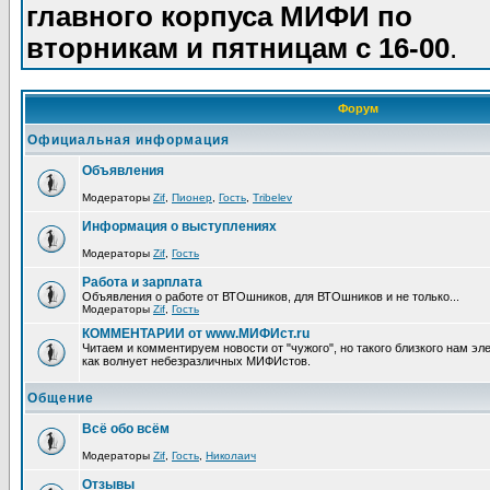
главного корпуса МИФИ по
вторникам и пятницам с 16-00
.
Форум
Официальная информация
Объявления
Модераторы
Zif
,
Пионер
,
Гость
,
Tribelev
Информация о выступлениях
Модераторы
Zif
,
Гость
Работа и зарплата
Объявления о работе от ВТОшников, для ВТОшников и не только...
Модераторы
Zif
,
Гость
КОММЕНТАРИИ от www.МИФИст.ru
Читаем и комментируем новости от "чужого", но такого близкого нам эле
как волнует небезразличных МИФИстов.
Общение
Всё обо всём
Модераторы
Zif
,
Гость
,
Николаич
Отзывы