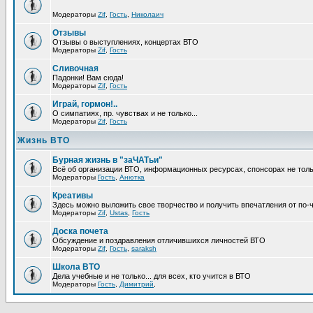
Модераторы
Zif
,
Гость
,
Николаич
Отзывы
Отзывы о выступлениях, концертах ВТО
Модераторы
Zif
,
Гость
Сливочная
Падонки! Вам сюда!
Модераторы
Zif
,
Гость
Играй, гормон!..
О симпатиях, пр. чувствах и не только...
Модераторы
Zif
,
Гость
Жизнь ВТО
Бурная жизнь в "заЧАТьи"
Всё об организации ВТО, информационных ресурсах, спонсорах не тольк
Модераторы
Гость
,
Анютка
Креативы
Здесь можно выложить свое творчество и получить впечатления от по-
Модераторы
Zif
,
Ustas
,
Гость
Доска почета
Обсуждение и поздравления отличившихся личностей ВТО
Модераторы
Zif
,
Гость
,
saraksh
Школа ВТО
Дела учебные и не только... для всех, кто учится в ВТО
Модераторы
Гость
,
Димитрий
,