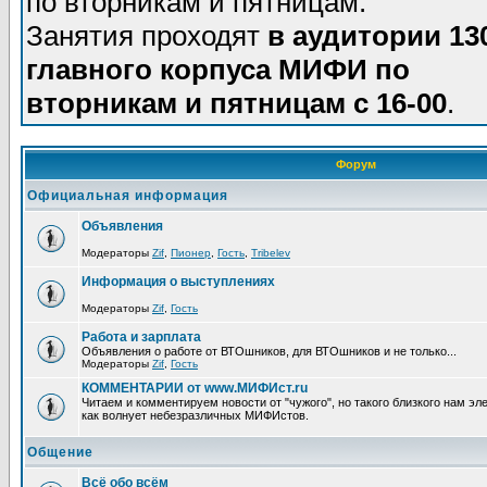
по вторникам и пятницам.
Занятия проходят
в аудитории 13
главного корпуса МИФИ по
вторникам и пятницам с 16-00
.
Форум
Официальная информация
Объявления
Модераторы
Zif
,
Пионер
,
Гость
,
Tribelev
Информация о выступлениях
Модераторы
Zif
,
Гость
Работа и зарплата
Объявления о работе от ВТОшников, для ВТОшников и не только...
Модераторы
Zif
,
Гость
КОММЕНТАРИИ от www.МИФИст.ru
Читаем и комментируем новости от "чужого", но такого близкого нам эле
как волнует небезразличных МИФИстов.
Общение
Всё обо всём