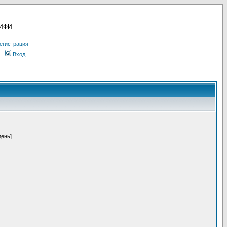
МИФИ
егистрация
Вход
день]