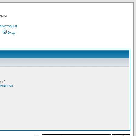
МИФИ
егистрация
Вход
ень]
Филиппов