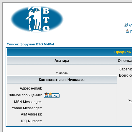
F
Список форумов ВТО МИФИ
Профиль 
Аватара
О польз
Зареги
Учитель
Всего 
Как связаться с Николаич
Адрес e-mail:
Личное сообщение:
Ро
MSN Messenger:
Yahoo Messenger:
AIM Address:
ICQ Number: