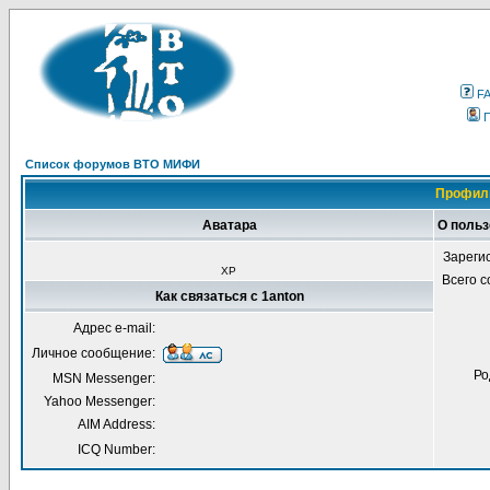
F
Список форумов ВТО МИФИ
Профиль
Аватара
О польз
Зареги
ХР
Всего 
Как связаться с 1anton
Адрес e-mail:
Личное сообщение:
Ро
MSN Messenger:
Yahoo Messenger:
AIM Address:
ICQ Number: