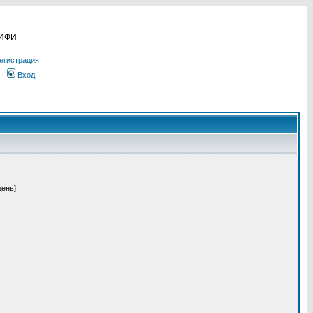
МИФИ
егистрация
Вход
день]