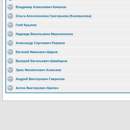
Владимир Алексеевич Качалов
Ольга Аполлоновна Григорьева (Коновалова)
Глеб Крылов
Надежда Васильевна Мироненкова
Александр Сергеевич Разумов
Евгений Иванович Шаров
Валерий Евгеньевич Шамбаров
Эрик Филиппович Алексеев
Андрей Викторович Гаврилов
Антон Викторович Хрипко