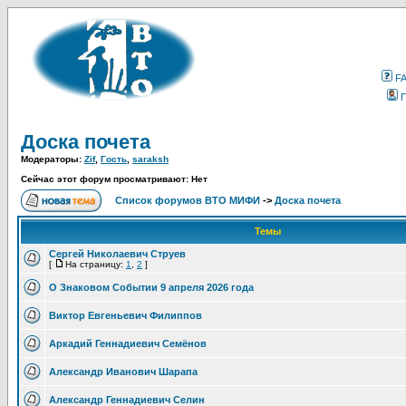
F
Доска почета
Модераторы:
Zif
,
Гость
,
saraksh
Сейчас этот форум просматривают: Нет
Список форумов ВТО МИФИ
->
Доска почета
Темы
Сергей Николаевич Струев
[
На страницу:
1
,
2
]
О Знаковом Событии 9 апреля 2026 года
Виктор Евгеньевич Филиппов
Аркадий Геннадиевич Семёнов
Александр Иванович Шарапа
Александр Геннадиевич Селин