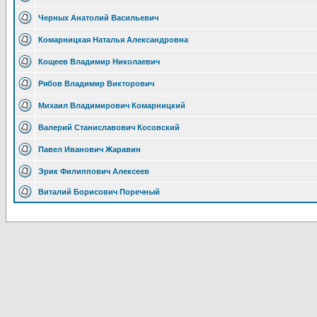
Черных Анатолий Васильевич
Комарницкая Наталья Александровна
Кощеев Владимир Николаевич
Рябов Владимир Викторович
Михаил Владимирович Комарницкий
Валерий Станиславович Косовский
Павел Иванович Жаравин
Эрик Филиппович Алексеев
Виталий Борисович Поречный