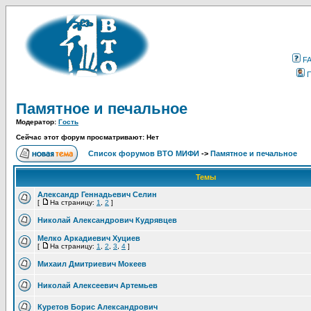
F
Памятное и печальное
Модератор:
Гость
Сейчас этот форум просматривают: Нет
Список форумов ВТО МИФИ
->
Памятное и печальное
Темы
Александр Геннадьевич Селин
[
На страницу:
1
,
2
]
Николай Александрович Кудрявцев
Мелко Аркадиевич Хуциев
[
На страницу:
1
,
2
,
3
,
4
]
Михаил Дмитриевич Мокеев
Николай Алексеевич Артемьев
Куретов Борис Александрович