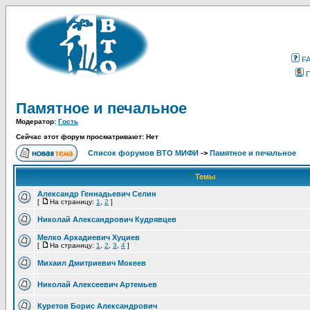
F
Памятное и печальное
Модератор:
Гость
Сейчас этот форум просматривают: Нет
Список форумов ВТО МИФИ
->
Памятное и печальное
Темы
Александр Геннадьевич Селин
[
На страницу:
1
,
2
]
Николай Александрович Кудрявцев
Мелко Аркадиевич Хуциев
[
На страницу:
1
,
2
,
3
,
4
]
Михаил Дмитриевич Мокеев
Николай Алексеевич Артемьев
Куретов Борис Александрович