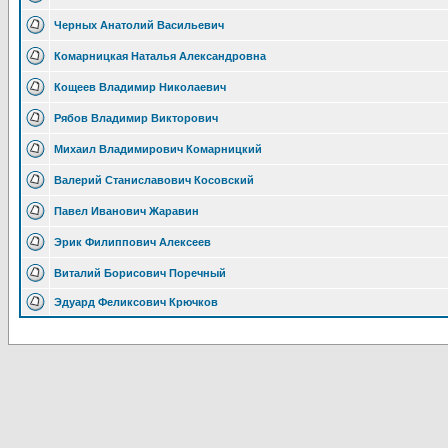
Черных Анатолий Васильевич
Комарницкая Наталья Александровна
Кощеев Владимир Николаевич
Рябов Владимир Викторович
Михаил Владимирович Комарницкий
Валерий Станиславович Косовский
Павел Иванович Жаравин
Эрик Филиппович Алексеев
Виталий Борисович Поречный
Эдуард Феликсович Крючков