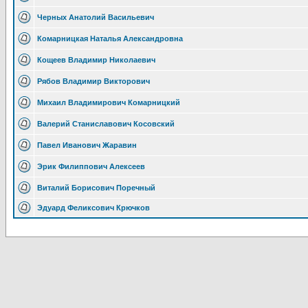
Черных Анатолий Васильевич
Комарницкая Наталья Александровна
Кощеев Владимир Николаевич
Рябов Владимир Викторович
Михаил Владимирович Комарницкий
Валерий Станиславович Косовский
Павел Иванович Жаравин
Эрик Филиппович Алексеев
Виталий Борисович Поречный
Эдуард Феликсович Крючков