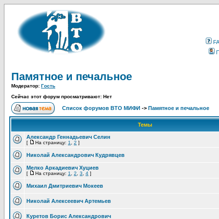
F
Памятное и печальное
Модератор:
Гость
Сейчас этот форум просматривают: Нет
Список форумов ВТО МИФИ
->
Памятное и печальное
Темы
Александр Геннадьевич Селин
[
На страницу:
1
,
2
]
Николай Александрович Кудрявцев
Мелко Аркадиевич Хуциев
[
На страницу:
1
,
2
,
3
,
4
]
Михаил Дмитриевич Мокеев
Николай Алексеевич Артемьев
Куретов Борис Александрович