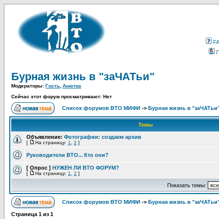
F
Бурная жизнь в "заЧАТьи"
Модераторы:
Гость
,
Анютка
Сейчас этот форум просматривают: Нет
Список форумов ВТО МИФИ
->
Бурная жизнь в "заЧАТьи
Темы
Объявление:
Фотографии: создаем архив
[
На страницу:
1
,
2
]
Руководители ВТО... Кто они?
[ Опрос ]
НУЖЕН ЛИ ВТО ФОРУМ?
[
На страницу:
1
,
2
]
Показать темы:
Список форумов ВТО МИФИ
->
Бурная жизнь в "заЧАТьи
Страница
1
из
1