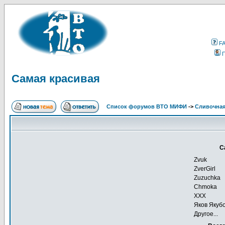
F
Самая красивая
Список форумов ВТО МИФИ
->
Сливочна
С
Zvuk
ZverGirl
Zuzuchka
Chmoka
XXX
Яков Якубо
Другое...