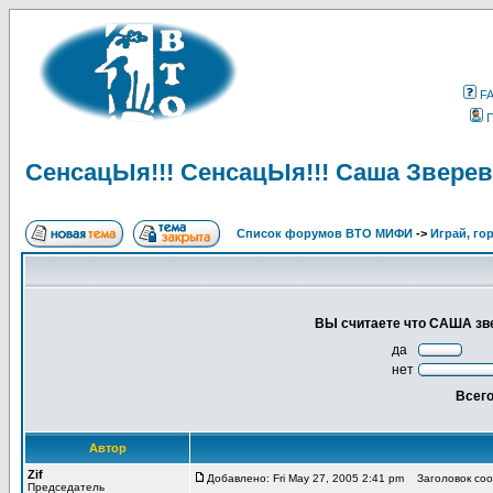
F
СенсацЫя!!! СенсацЫя!!! Саша Зверева
Список форумов ВТО МИФИ
->
Играй, гор
ВЫ считаете что САША звере
да
нет
Всего
Автор
Zif
Добавлено: Fri May 27, 2005 2:41 pm
Заголовок сооб
Председатель