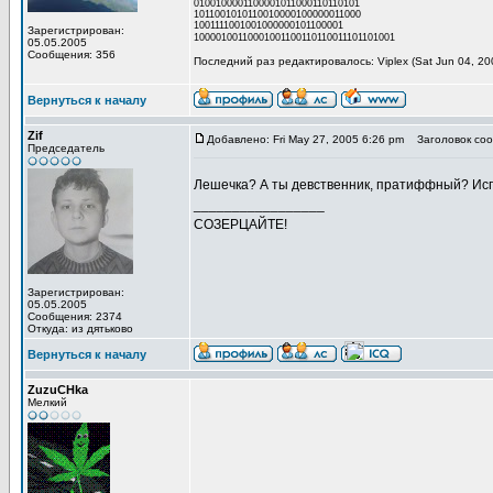
0100100001100001011000110110101
1011001010110010000100000011000
1001111001001000000101100001
Зарегистрирован:
10000100110001001100110110011101101001
05.05.2005
Сообщения: 356
Последний раз редактировалось: Viplex (Sat Jun 04, 20
Вернуться к началу
Zif
Добавлено: Fri May 27, 2005 6:26 pm
Заголовок соо
Председатель
Лешечка? А ты девственник, пратиффный? И
_________________
СОЗЕРЦАЙТЕ!
Зарегистрирован:
05.05.2005
Сообщения: 2374
Откуда: из дятьково
Вернуться к началу
ZuzuCHka
Мелкий