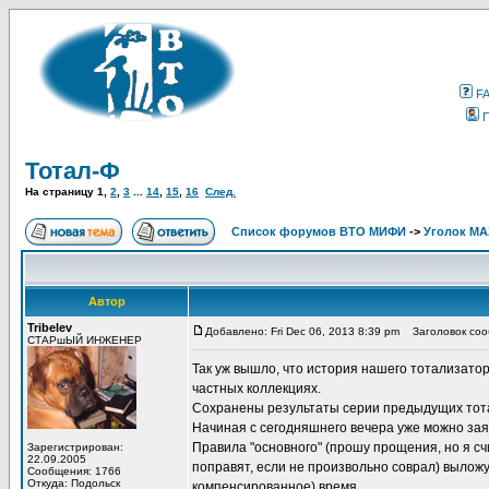
F
Тотал-Ф
На страницу
1
,
2
,
3
...
14
,
15
,
16
След.
Список форумов ВТО МИФИ
->
Уголок М
Автор
Tribelev
Добавлено: Fri Dec 06, 2013 8:39 pm
Заголовок соо
СТАРшЫЙ ИНЖЕНЕР
Так уж вышло, что история нашего тотализатор
частных коллекциях.
Сохранены результаты серии предыдущих тотали
Начиная с сегодняшнего вечера уже можно заяв
Правила "основного" (прошу прощения, но я сч
Зарегистрирован:
22.09.2005
поправят, если не произвольно соврал) выложу 
Сообщения: 1766
Откуда: Подольск
компенсированное) время.