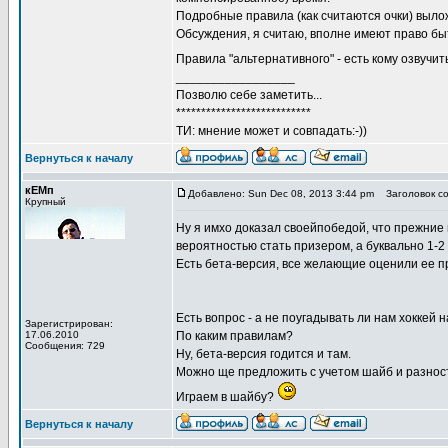
Подробные правила (как считаются очки) выло
Обсуждения, я считаю, вполне имеют право бы
Правила "альтернативного" - есть кому озвучит
_________________
Позволю себе заметить...
***************************
ТИ: мнение может и совпадать:-))
Вернуться к началу
кЕМп
Добавлено: Sun Dec 08, 2013 3:44 pm
Заголовок со
Крупный
Ну я имхо доказал своейпобедой, что прежние п
вероятностью стать призером, а буквально 1-2 
Есть бета-версия, все желающие оценили ее 
Есть вопрос - а не поугадывать ли нам хоккей
Зарегистрирован:
17.06.2010
По каким правилам?
Сообщения: 729
Ну, бета-версия годится и там.
Можно ще предложить с учетом шайб и разност
Играем в шайбу?
Вернуться к началу