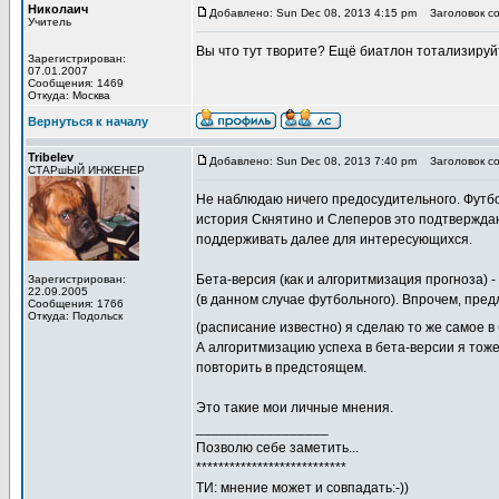
Николаич
Добавлено: Sun Dec 08, 2013 4:15 pm
Заголовок со
Учитель
Вы что тут творите? Ещё биатлон тотализируй
Зарегистрирован:
07.01.2007
Сообщения: 1469
Откуда: Москва
Вернуться к началу
Tribelev
Добавлено: Sun Dec 08, 2013 7:40 pm
Заголовок со
СТАРшЫЙ ИНЖЕНЕР
Не наблюдаю ничего предосудительного. Футбол
история Скнятино и Слеперов это подтверждаю
поддерживать далее для интересующихся.
Бета-версия (как и алгоритмизация прогноза) 
Зарегистрирован:
22.09.2005
(в данном случае футбольного). Впрочем, пре
Сообщения: 1766
Откуда: Подольск
(расписание известно) я сделаю то же самое в
А алгоритмизацию успеха в бета-версии я тож
повторить в предстоящем.
Это такие мои личные мнения.
_________________
Позволю себе заметить...
***************************
ТИ: мнение может и совпадать:-))