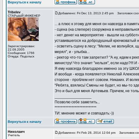
Вернуться к началу
Tribelev
Добавлено: Fri Dec 13, 2013 2:45 pm
Заголовок соо
СТАРшЫЙ ИНЖЕНЕР
... а плюс к этому для меня он навсегда в пам
- сцена (на слепере) сооружена в неправильно
- нет денег на мероприятие - вышли на суббот
уставившегося на добродушный крючковатый нос
- осветить сцену в лесу: "Мелик, не волнуйся, щ
Зарегистрирован:
22.09.2005
мерял", и - улыбка...
Сообщения: 1766
Откуда: Подольск
- ректор что-то там запретил? "А ну, идем к ре
министру! Что значит "нельзя", если надо?!!! И 
Я ему навсегда благодарен именно за эту ШКО
И вообще - когда появляется Николай Алексеев
стороне - проблем нет совсем. Никаких. И вол
"Ребята, взялись! Смены не будет, но мы-то зде
Это и был для меня Артемьев. Причем, не тольк
_________________
Позволю себе заметить...
***************************
ТИ: мнение может и совпадать:-))
Вернуться к началу
Николаич
Добавлено: Fri Feb 28, 2014 12:04 pm
Заголовок со
Учитель