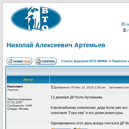
F
Николай Алексеевич Артемьев
Список форумов ВТО МИФИ
->
Памятное 
Автор
Николаич
Добавлено: Fri Dec 13, 2013 1:26 am
Заголовок соо
Учитель
13 декабря ДР Коли Артемьева.
Зарегистрирован:
07.01.2007
Сообщения: 1469
К величайшему сожалению, дяди Коли уже нет с
Откуда: Москва
спектакле "Горе ему" и его уроки режиссуры.
Одновременно этот день всегда считался ДР В