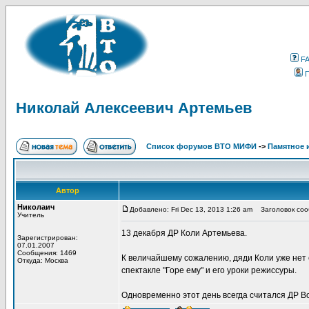
F
Николай Алексеевич Артемьев
Список форумов ВТО МИФИ
->
Памятное 
Автор
Николаич
Добавлено: Fri Dec 13, 2013 1:26 am
Заголовок соо
Учитель
13 декабря ДР Коли Артемьева.
Зарегистрирован:
07.01.2007
Сообщения: 1469
К величайшему сожалению, дяди Коли уже нет с
Откуда: Москва
спектакле "Горе ему" и его уроки режиссуры.
Одновременно этот день всегда считался ДР В