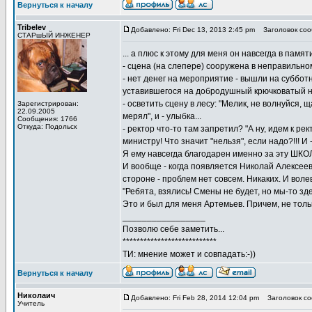
Вернуться к началу
Tribelev
Добавлено: Fri Dec 13, 2013 2:45 pm
Заголовок соо
СТАРшЫЙ ИНЖЕНЕР
... а плюс к этому для меня он навсегда в пам
- сцена (на слепере) сооружена в неправильно
- нет денег на мероприятие - вышли на суббот
уставившегося на добродушный крючковатый нос
- осветить сцену в лесу: "Мелик, не волнуйся, щ
Зарегистрирован:
22.09.2005
мерял", и - улыбка...
Сообщения: 1766
Откуда: Подольск
- ректор что-то там запретил? "А ну, идем к ре
министру! Что значит "нельзя", если надо?!!! И 
Я ему навсегда благодарен именно за эту ШКО
И вообще - когда появляется Николай Алексеев
стороне - проблем нет совсем. Никаких. И вол
"Ребята, взялись! Смены не будет, но мы-то зде
Это и был для меня Артемьев. Причем, не тольк
_________________
Позволю себе заметить...
***************************
ТИ: мнение может и совпадать:-))
Вернуться к началу
Николаич
Добавлено: Fri Feb 28, 2014 12:04 pm
Заголовок со
Учитель