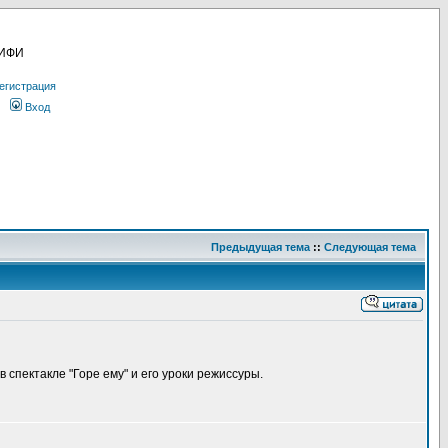
МИФИ
егистрация
Вход
Предыдущая тема
::
Следующая тема
 спектакле "Горе ему" и его уроки режиссуры.