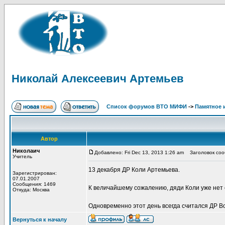
Николай Алексеевич Артемьев
Список форумов ВТО МИФИ
->
Памятное 
Автор
Николаич
Добавлено: Fri Dec 13, 2013 1:26 am
Заголовок соо
Учитель
13 декабря ДР Коли Артемьева.
Зарегистрирован:
07.01.2007
Сообщения: 1469
К величайшему сожалению, дяди Коли уже нет с 
Откуда: Москва
Одновременно этот день всегда считался ДР В
Вернуться к началу