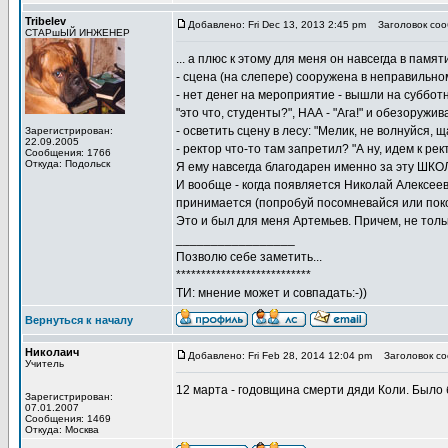
Tribelev
Добавлено: Fri Dec 13, 2013 2:45 pm
Заголовок соо
СТАРшЫЙ ИНЖЕНЕР
... а плюс к этому для меня он навсегда в пам
- сцена (на слепере) сооружена в неправильно
- нет денег на мероприятие - вышли на суббот
"это что, студенты?", НАА - "Ага!" и обезоружи
- осветить сцену в лесу: "Мелик, не волнуйся, ща
Зарегистрирован:
22.09.2005
- ректор что-то там запретил? "А ну, идем к рек
Сообщения: 1766
Откуда: Подольск
Я ему навсегда благодарен именно за эту ШКО
И вообще - когда появляется Николай Алексеев
принимается (попробуй посомневайся или покоси
Это и был для меня Артемьев. Причем, не тольк
_________________
Позволю себе заметить...
***************************
ТИ: мнение может и совпадать:-))
Вернуться к началу
Николаич
Добавлено: Fri Feb 28, 2014 12:04 pm
Заголовок со
Учитель
12 марта - годовщина смерти дяди Коли. Было б
Зарегистрирован:
07.01.2007
Сообщения: 1469
Откуда: Москва