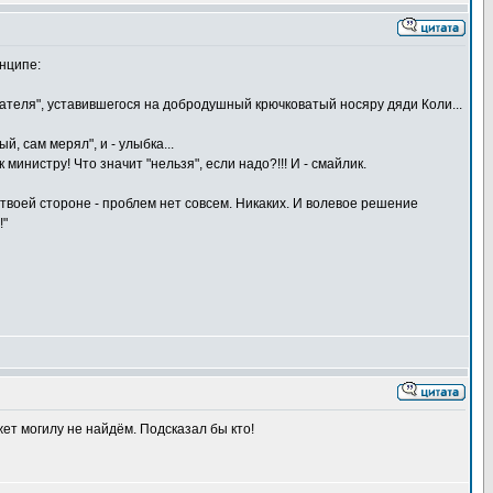
инципе:
дателя", уставившегося на добродушный крючковатый носяру дяди Коли...
й, сам мерял", и - улыбка...
 министру! Что значит "нельзя", если надо?!!! И - смайлик.
твоей стороне - проблем нет совсем. Никаких. И волевое решение
!"
жет могилу не найдём. Подсказал бы кто!