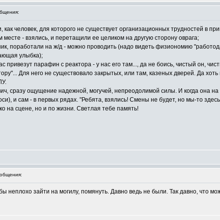
бщения:
яти, как человек, для которого не существует организационных трудностей в пр
м месте - взялись, и перетащили ее целиком на другую сторону оврага;
ник, поработали на ж/д - можно проводить (надо видеть физиономию "работо
вающая улыбка);
с привезут парафин с реактора - у нас его там..., да не боись, чистый он, чисты
тору"... Для него не существовало закрытых, или там, казеных дверей. Да хоть к
ЛУ.
ич, сразу ощущение надежной, могучей, непреодолимой силы. И когда она на 
), и сам - в первых рядах. "Ребята, взялись! Смены не будет, но мы-то здесь
о на сцене, но и по жизни. Светлая тебе память!
общения:
ы неплохо зайти на могилу, помянуть. Давно ведь не были. Так давно, что мо