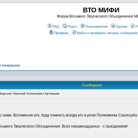
ВТО МИФИ
Форум Восьмого Творческого Объединения 
FAQ
Поиск
Пользователи
Группы
Р
Профиль
Войти и проверить личные сообщения
и печальное
Сообщение
бщения: Николай Алексеевич Артемьев
нами. Вспоминая его, буду помнить всегда его в роли Полковника Скалозуба в
осьмого Творческого Объединения. Всех неравнодушных - с праздником!