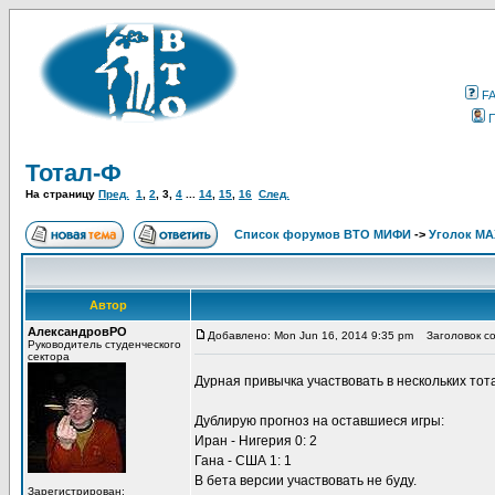
F
Тотал-Ф
На страницу
Пред.
1
,
2
,
3
,
4
...
14
,
15
,
16
След.
Список форумов ВТО МИФИ
->
Уголок М
Автор
АлександровРО
Добавлено: Mon Jun 16, 2014 9:35 pm
Заголовок со
Руководитель студенческого
сектора
Дурная привычка участвовать в нескольких то
Дублирую прогноз на оставшиеся игры:
Иран - Нигерия 0: 2
Гана - США 1: 1
В бета версии участвовать не буду.
Зарегистрирован: