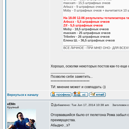
maxxam - 15,5 штрафных очков
Arbuzz - 9 штрафных очков
Moby - 0 штрафных очков + вычитается 10 
На 18.00 12.06 результаты тотализатора т
Arbuzz - 5,5 штрафных очков
Zif - 5,5 штрафных очков
Moby - 18,5 штрафных очков
maxxam - 25 штрафных очков
Tribelev - 26 штрафных очков
Елена Ш. - 36,5 штрафных очков
_________________
ВСЕ ЛИЧНОЕ - ПРИ МНЕ! ОНО- ДЛЯ ВСЕХ!
Хорошо, осколки некоторых постов как-то еще 
_________________
Позволю себе заметить...
***************************
ТИ: мнение может и совпадать:-))
Вернуться к началу
кЕМп
Добавлено: Tue Jun 17, 2014 10:38 am
Заголовок с
Крупный
Оторвавшийся было от пелетона Рома забыл сде
преимущества.
Абыдно , э?