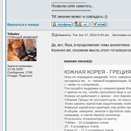
_________________
Позволю себе заметить...
***************************
ТИ: мнение может и совпадать:-))
Вернуться к началу
Tribelev
Добавлено: Tue Jun 17, 2014 9:20 am
Заголовок со
СТАРшЫЙ ИНЖЕНЕР
Да, вот, Яша, в продолжение темы аналитиков.
Конечно же, основная мысль этого тотализатоза
maxxam писал(а):
Зарегистрирован:
22.09.2005
ЮЖНАЯ КОРЕЯ - ГРЕЦИЯ 2
Сообщения: 1766
Откуда: Подольск
Игра не оправдала ожиданий. Хотя, наверно
ортодоксы же... и - никакой модернизации. 
с таким-то соперником...
Послушайте выдержки из комментариев Иль
У греков не то, чтобы проходной двор в шт
Фланги не работают у греков - это давняя 
Сборная Греции не опускает руки, не опуск
Легко играть корейским защитникам, когда
Фамилия корейского вратаря так редко про
В общем, наверное, многое в футболе зав
например, в свете данной гипотезы.
Результаты тотализатора по матчу:
Tribelev - 10 штрафных очков
Zif - 9 штрафных очков
Елена Ш. - 21,5 штрафных очков