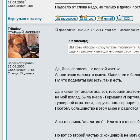
_________________
09.04.2009
Сообщения: 168
Надоело от слова надо, но только в другой по
Вернуться к началу
Tribelev
Добавлено: Tue Jun 17, 2014 7:50 am
Заголовок со
СТАРшЫЙ ИНЖЕНЕР
Zif писал(а):
ВЫ хоть обзоры и рузультаты публикуйте. А
Еще я прихожу к выводу что надо свой тото 
Зарегистрирован:
22.09.2005
Да, Яша, согласен... с первой частью.
Сообщения: 1766
Откуда: Подольск
Аналитиков маловато нынче. Одни очки и балл
Ну, что поделать! Как есть, так и есть.
Да и какая тут аналитика: вот, говорили знаток
на мой взгляд, была вчера - ГерманияVПортуга
турнирной стратегии, закрученного сценария, сю
Поэтому большинство в этом мире и радуются, 
А ты говоришь "аналитика"... Или это я говорю
Но вот со второй частью (с концовкой) не могу