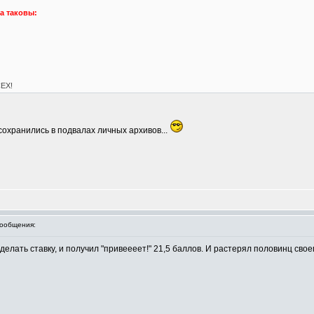
ра таковы:
ЕХ!
сохранились в подвалах личных архивов...
ообщения:
лать ставку, и получил "привеееет!" 21,5 баллов. И растерял половинц сво