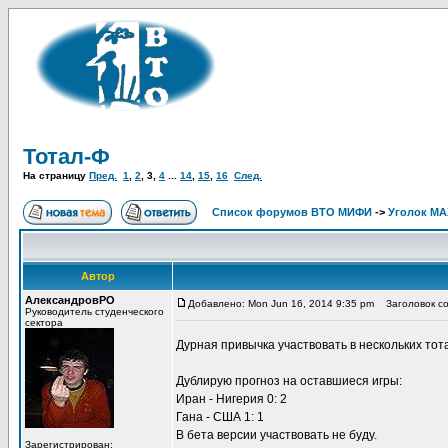
Тотал-Ф
На страницу
Пред.
1
,
2
,
3
,
4
...
14
,
15
,
16
След.
Список форумов ВТО МИФИ
->
Уголок М
Автор
АлександровРО
Добавлено: Mon Jun 16, 2014 9:35 pm
Заголовок со
Руководитель студенческого
сектора
Дурная привычка участвовать в нескольких то
Дублирую прогноз на оставшиеся игры:
Иран - Нигерия 0: 2
Гана - США 1: 1
В бета версии участвовать не буду.
Зарегистрирован: