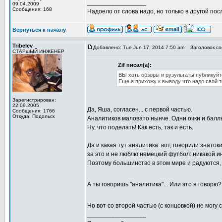
_________________
09.04.2009
Сообщения: 168
Надоело от слова надо, но только в другой по
Вернуться к началу
Tribelev
Добавлено: Tue Jun 17, 2014 7:50 am
Заголовок со
СТАРшЫЙ ИНЖЕНЕР
Zif писал(а):
ВЫ хоть обзоры и рузультаты публикуйте
Еще я прихожу к выводу что надо свой т
Зарегистрирован:
22.09.2005
Да, Яша, согласен... с первой частью.
Сообщения: 1766
Откуда: Подольск
Аналитиков маловато нынче. Одни очки и балл
Ну, что поделать! Как есть, так и есть.
Да и какая тут аналитика: вот, говорили знато
за это и не люблю немецкий футбол: никакой ин
Поэтому большинство в этом мире и радуются, 
А ты говоришь "аналитика"... Или это я говорю
Но вот со второй частью (с концовкой) не могу
_________________