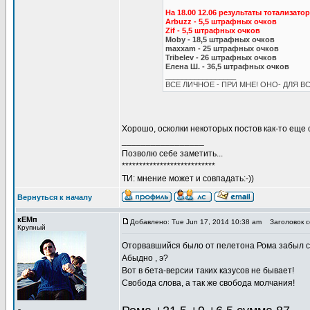
На 18.00 12.06 результаты тотализато
Arbuzz - 5,5 штрафных очков
Zif - 5,5 штрафных очков
Moby - 18,5 штрафных очков
maxxam - 25 штрафных очков
Tribelev - 26 штрафных очков
Елена Ш. - 36,5 штрафных очков
_________________
ВСЕ ЛИЧНОЕ - ПРИ МНЕ! ОНО- ДЛЯ ВС
Хорошо, осколки некоторых постов как-то еще 
_________________
Позволю себе заметить...
***************************
ТИ: мнение может и совпадать:-))
Вернуться к началу
кЕМп
Добавлено: Tue Jun 17, 2014 10:38 am
Заголовок с
Крупный
Оторвавшийся было от пелетона Рома забыл сде
Абыдно , э?
Вот в бета-версии таких казусов не бывает!
Свобода слова, а так же свобода молчания!