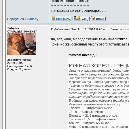
Позволю себе заметить...
***************************
ТИ: мнение может и совпадать:-))
Вернуться к началу
Tribelev
Добавлено: Tue Jun 17, 2014 9:20 am
Заголовок со
СТАРшЫЙ ИНЖЕНЕР
Да, вот, Яша, в продолжение темы аналитиков.
Конечно же, основная мысль этого тотализатоза
maxxam писал(а):
Зарегистрирован:
22.09.2005
ЮЖНАЯ КОРЕЯ - ГРЕЦИЯ
Сообщения: 1766
Откуда: Подольск
Игра не оправдала ожиданий. Хотя, наве
такие, с неба звезд не хватающие. Да им
Послушайте выдержки из комментариев 
У греков не то, чтобы проходной двор в
Фланги не работают у греков - это давн
Сборная Греции не опускает руки, не оп
Легко играть корейским защитникам, ко
Фамилия корейского вратаря так редко 
В общем, наверное, многое в футболе 
Результаты тотализатора по матчу:
Tribelev - 10 штрафных очков
Zif - 9 штрафных очков
Елена Ш. - 21,5 штрафных очков
maxxam - 15,5 штрафных очков
Arbuzz - 9 штрафных очков
Moby - 0 штрафных очков + вычитается 