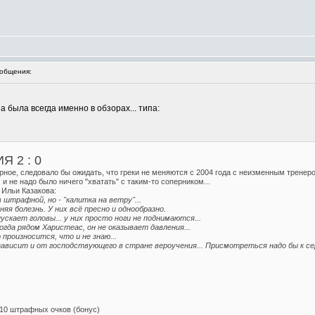
общения:
 была всегда именно в обзорах... типа:
 2 : 0
рное, следовало бы ожидать, что греки не меняются с 2004 года с неизменным тренером
 и не надо было ничего "хватать" с таким-то соперником...
Ильи Казакова:
 штрафной, но - "калитка на ветру"...
яя болезнь. У них всё пресно и однообразно.
ускает головы... у них просто ноги не поднимаются...
гда рядом Харистеас, он не оказывает давления...
произносится, что и не знаю...
зависит и от господствующего в стране вероучения... Присмотреться надо бы к се
10 штрафных очков (бонус)