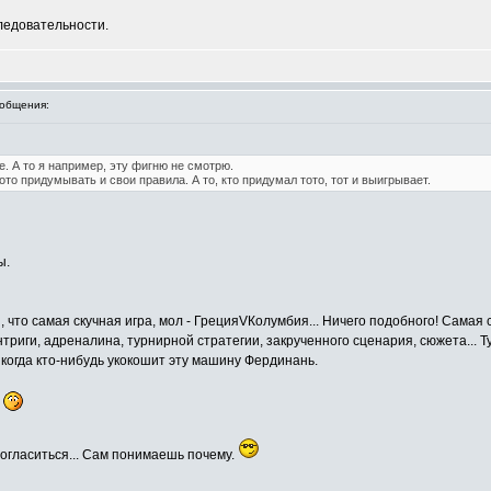
следовательности.
общения:
. А то я например, эту фигню не смотрю.
ото придумывать и свои правила. А то, кто придумал тото, тот и выигрывает.
ы.
ки, что самая скучная игра, мол - ГрецияVКолумбия... Ничего подобного! Сама
триги, адреналина, турнирной стратегии, закрученного сценария, сюжета... Туп
когда кто-нибудь укокошит эту машину Фердинань.
?
 согласиться... Сам понимаешь почему.