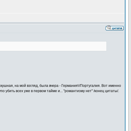
я скушная, на мой взгляд, была вчера - ГерманияVПортугалия. Вот именно
о убить всех уже в первом тайме и... "романтизму нет" /конец цитаты/.