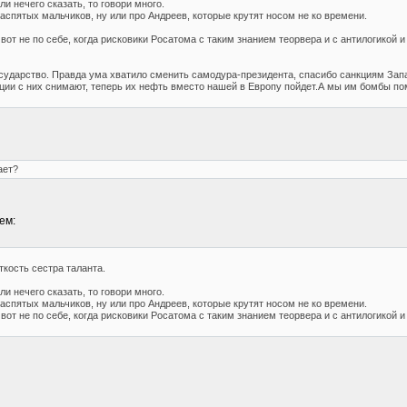
и нечего сказать, то говори много.
аспятых мальчиков, ну или про Андреев, которые крутят носом не ко времени.
 вот не по себе, когда рисковики Росатома с таким знанием теорвера и с антилогикой 
сударство. Правда ума хватило сменить самодура-президента, спасибо санкциям Зап
кции с них снимают, теперь их нефть вместо нашей в Европу пойдет.А мы им бомбы по
ает?
ем:
кость сестра таланта.
и нечего сказать, то говори много.
аспятых мальчиков, ну или про Андреев, которые крутят носом не ко времени.
 вот не по себе, когда рисковики Росатома с таким знанием теорвера и с антилогикой 