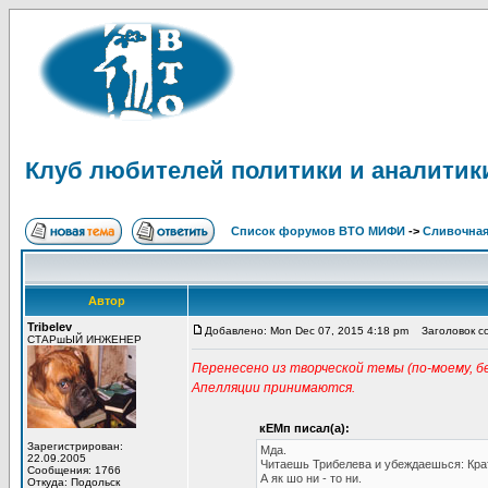
Клуб любителей политики и аналитик
Список форумов ВТО МИФИ
->
Сливочна
Автор
Tribelev
Добавлено: Mon Dec 07, 2015 4:18 pm
Заголовок со
СТАРшЫЙ ИНЖЕНЕР
Перенесено из творческой темы (по-моему, бе
Апелляции принимаются.
кЕМп писал(а):
Зарегистрирован:
Мда.
22.09.2005
Читаешь Трибелева и убеждаешься: Крат
Сообщения: 1766
А як шо ни - то ни.
Откуда: Подольск