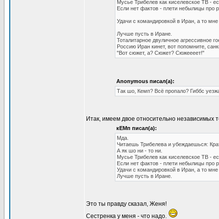
Мусье Трибелев как киселевское ТВ - есл
Если нет фактов - плети небылицы про р
Удачи с командировкой в Иран, а то мне
Лучше пусть в Иране.
Тоталитарное двуличное агрессивное го
Россию Иран кинет, вот попомните, сан
"Вот сюжет, а? Сюжет? Сюжеееет!"
Anonymous писал(а):
Так шо, Кемп? Всё пропало? Гиббс уезж
Итак, имеем двое относительно независимых т
кЕМп писал(а):
Мда.
Читаешь Трибелева и убеждаешься: Крат
А як шо ни - то ни.
Мусье Трибелев как киселевское ТВ - есл
Если нет фактов - плети небылицы про р
Удачи с командировкой в Иран, а то мне
Лучше пусть в Иране.
Это ты правду сказал, Женя!
Сестренка у меня - что надо.