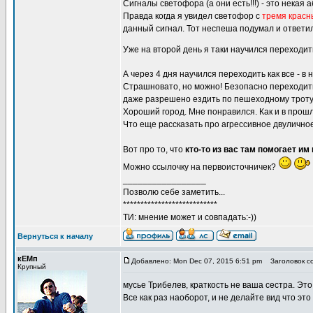
Сигналы светофора (а они есть!!!) - это некая
Правда когда я увидел светофор с
тремя крас
данный сигнал. Тот неспеша подумал и ответи
Уже на второй день я таки научился переходи
А через 4 дня научился переходить как все - 
Страшновато, но можно! Безопасно переходи
даже разрешено ездить по пешеходному тротуа
Хороший город. Мне понравился. Как и в прош
Что еще рассказать про агрессивное двулично
Вот про то, что
кто-то из вас там помогает и
Можно ссылочку на первоисточничек?
_________________
Позволю себе заметить...
***************************
ТИ: мнение может и совпадать:-))
Вернуться к началу
кЕМп
Добавлено: Mon Dec 07, 2015 6:51 pm
Заголовок с
Крупный
мусье Трибелев, краткость не ваша сестра. Это
Все как раз наоборот, и не делайте вид что это