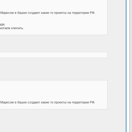
и Марксом в башке создают какие то проекты на территории РФ.
ада.
могаем клепать.
и Марксом в башке создают какие то проекты на территории РФ.