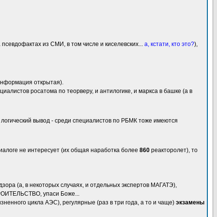
а псевдофактах из СМИ, в том числе и киселевских...
а, кстати, кто это?
),
информация открытая).
иалистов росатома по теорверу, и антилогике, и маркса в башке (а в
ь логический вывод - среди специалистов по РБМК тоже имеются
диалоге не интересует (их общая наработка более
860
реакторолет), то
дзора (а, в некоторых случаях, и отдельных экспертов МАГАТЭ),
ТРОИТЕЛЬСТВО, упаси Боже...
зненного цикла АЭС), регулярные (раз в три года, а то и чаще)
экзамены