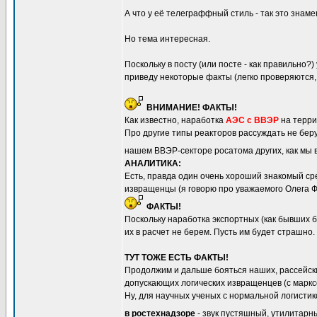
А что у её телеграффный стиль - так это знаме
Но тема интересная.
Поскольку в посту (или посте - как правильно?
приведу некоторые факты (легко проверяются,
ВНИМАНИЕ! ФАКТЫ!
Как известно, наработка
АЭС с ВВЭР
на терр
Про другие типы реакторов рассуждать не беру
нашем ВВЭР-секторе росатома других, как мы ви
АНАЛИТИКА:
Есть, правда один очень хороший знакомый сре
извращенцы (я говорю про уважаемого Олега Ф
ФАКТЫ!
Поскольку наработка экспортных (как бывших 
их в расчет не берем. Пусть им будет страшно.
ТУТ ТОЖЕ ЕСТЬ ФАКТЫ!
Продолжим и дальше бояться наших, рассейских
допускающих логических извращенцев (с маркс
Ну, для научных ученых с нормальной логистик
в ростехнадзоре
- звук пустяшный, утилитарн