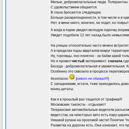
Милые, доброжелательные люди. Толерантны 
С удовольствием общаются.
В глаза бросается следующее:
Больше раскрепощенности, в том числе и в од
Нет, в мини никто, конечно, не ходит, но покр
А когда в парке увидел молодую парочку (норм
Увидет подобное 12 лет назад было немыслим
На улицах относительно часто можно встретит
А в пределах пары кварталов вокруг территории
Ну, торговцы, оно понятно - за бабки какой тол
Но я провел
чистый
эксперимент:
сначала
сде
Беседа - доброжелательная и уважительная. Как
Особенно это сквозило в процессе переговоров.
безопасно
[никого не обижал!!!]
С западниками, кстати, тоже приходилось дово
конец цитаты.
Как и в прошлый раз тащился от трафика!!!
Московские таксисты - отдыхают!
Тегеранские автомобильные водители разъезжа
видел (так, на некоторых авто есть пару царапи
Никакой ругани на проезжей части! Понятие "по
Разметка на дорогах есть. Она означает, что 