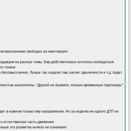
ом магазинчике свободно на нем говорят.
родавцом на разные темы. Ему действительно хотелось пообщаться.
ло тонкое.
к бессмыссленно. Лучше так, издаля там, насчет двуличности и т.д. будет
лностью аналогичны. "
Друзей не бывает, только временные партнеры
"
дет в нужном только ему направлении. Но за неделю ни одного ДТП не
это естественная часть движения.
Больше эта разметка
ничего не означает
.