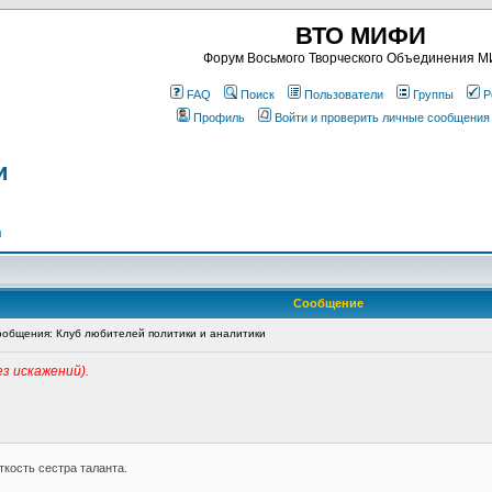
ВТО МИФИ
Форум Восьмого Творческого Объединения 
FAQ
Поиск
Пользователи
Группы
Р
Профиль
Войти и проверить личные сообщения
и
я
Сообщение
общения: Клуб любителей политики и аналитики
з искажений).
кость сестра таланта.