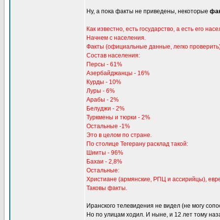
Ну, а пока факты не приведены, некоторые
фа
Как известно, есть государство, а есть его насе
Начнем с населения.
Факты (официальные данные, легко проверить)
Состав населения:
Персы - 61%
Азербайджанцы - 16%
Курды - 10%
Луры - 6%
Арабы - 2%
Белуджи - 2%
Туркмены и тюрки - 2%
Остальные -1%
Это в целом по стране.
По столице Тегерану расклад такой:
Шииты - 96%
Бахаи - 2,8%
Остальные:
Христиане (армянские, РПЦ и ассирийцы), евреи
Таковы факты.
Иранского телевидения не видел (не могу сопо
Но по улицам ходил. И ныне, и 12 лет тому наз