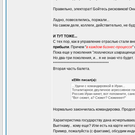
Правильно, электорат! Бойтесь рисковиков! Он
Ладно, повеселились, поржали...
На самом деле, коллеги, действительно, не буду
И ТУТ ТОЖЕ...
С тех пор, как в управление отраслью стали в
прибыли
. Причем "
в каждом бизнес-процессе
"
Пока еще у поколения "
логических извращенц
Но два-три поколения, и... я не знаю что будет.
*************************************
Вторая часть балета.
кЕМп писал(а):
...Удачи с командировкой в Иран...
Тоталитарное двуличное агрессивное го
Россию Иран кинет, вот попомните, сан
"Вот сюжет, а? Сюжет? Сюжеееет!"
Нормально закончилась командировка. Продол
Характеристика государству дана исчерпывающ
Вьетнаму... кому еще? Или есть на карте нето
Пример, пожалуйста (с фактами), обсудим инди