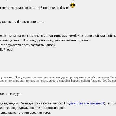
и знают чего где нажать, чтоб неповадно было!
 скрывать, бояться чего есть.
недряться манагеры, окончившие, как минимум, кембридж, основной задачей в
 конец цитаты... Вот это, друзья мои, действительно страшно.
ев
" получается противостоять напору.
 Бойтесь!
сударство. Правда ума хватило сменить самодура-президента, спасибо санкциям Зап
кции с них снимают, теперь их нефть вместо нашей в Европу пойдет.А мы им бомбы по
жение следует.
аяя, видимо, базируется на кислелевских ТВ (
да кто же это такой-то?
)... и п
талитарное, недвулично или неагрессивное?..
видуально - это интересная тема.