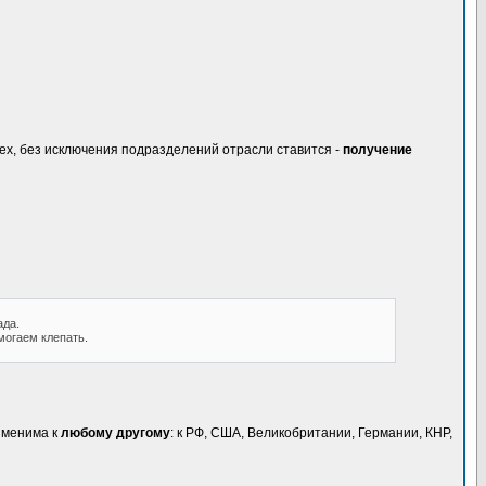
сех, без исключения подразделений отрасли ставится -
получение
ада.
могаем клепать.
рименима к
любому другому
: к РФ, США, Великобритании, Германии, КНР,