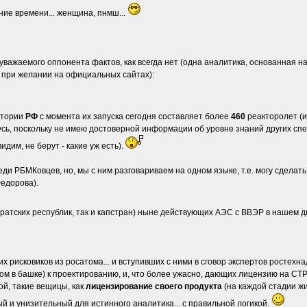
ние времени... женщина, пнмш...
) уважаемого оппонента фактов, как всегда нет (одна аналитика, основанная н
 при желании на официальных сайтах):
итории
РФ
с момента их запуска сегодня составляет более
460
реакторолет (
сь, поскольку не имею достоверной информации об уровне знаний других спец
дим, не берут - какие уж есть).
ди РБМКовцев, но, мы с ним разговариваем на одном языке, т.е. могу сделат
едорова).
братских республик, так и капстран) ныне действующих АЭС с ВВЭР в нашем 
 рисковиков из росатома... и вступивших с ними в сговор экспертов ростехна
ом в башке) к проектированию, и, что более ужасно, дающих лицензию на С
ой, такие вещицы, как
лицензирование своего продукта
(на каждой стадии жи
ый и унизительный для истинного аналитика... с правильной логикой.