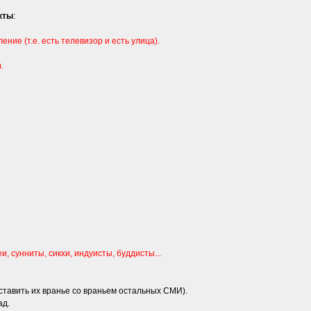
кты
:
ление (т.е. есть телевизор и есть улица).
.
, сунниты, сикхи, индуисты, буддисты...
ставить их вранье со враньем остальных СМИ).
ад.