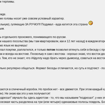
и терпимы.
ежде.
ытие головы носит уже совсем условный характер.
альную), гуляющую ЗА РУЧКУ!!! Подумал - куда катится эта страна
ым.
ь отдельного прохожего, понимающего по-русски.
 нашего посольства (мы там квартировали, как и 12 лет назад) в каждом втор
ько язык не выучишь!
лал покупки, раплатился, и только
потом
позволил втянуть себя в беседу с п
 и всегда на востоке. Поскольку я сам с востока - хорошо знаю, что восток де
 Тем, кто не знает, что Абдуллу надо брать через дымоход, соваться на восто
льно регулярно общаться. Формат беседы отличается, но суть и подтекст - по
ются в спичечный коробок. Но пробок нет - все движется. При этом каждый е
н). Не знаю как это у них получается!
дрезал" звучало бы здесь идиотски - то, что мы называем "подрезал", у них 
проезжая часть разделена на три (или четыре) одинаковые полосы повдоль. 