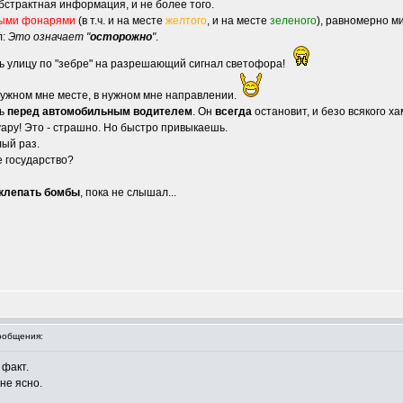
 абстрактная информация, и не более того.
ными фонарями
(в т.ч. и на месте
желтого
, и на месте
зеленого
), равномерно м
л:
Это означает "
осторожно
"
.
ть улицу по "зебре" на разрешающий сигнал светофора!
в нужном мне месте, в нужном мне направлении.
ть
перед автомобильным водителем
. Он
всегда
остановит, и безо всякого ха
ру! Это - страшно. Но быстро привыкаешь.
лый раз.
е государство?
м клепать бомбы
, пока не слышал...
ообщения:
 факт.
 не ясно.