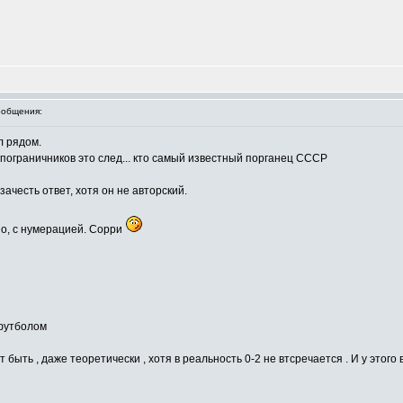
общения:
л рядом.
пограничников это след... кто самый известный порганец СССР
зачесть ответ, хотя он не авторский.
но, с нумерацией. Сорри
 футболом
ет быть , даже теоретически , хотя в реальность 0-2 не втсречается . И у этого