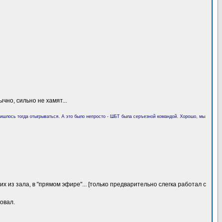
чно, сильно не хамят...
 Пришлось тогда отыгрываться. А это было непросто - ШБТ была серъезной командой. Хорошо, мы
 из зала, в "прямом эфире"... [только предварительно слегка работал с
овал.