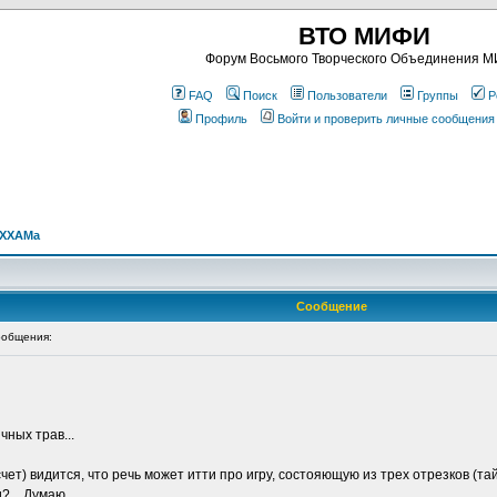
ВТО МИФИ
Форум Восьмого Творческого Объединения 
FAQ
Поиск
Пользователи
Группы
Р
Профиль
Войти и проверить личные сообщения
АХХАМa
Сообщение
общения:
чных трав...
т) видится, что речь может итти про игру, состояющую из трех отрезков (тайм
... Думаю...