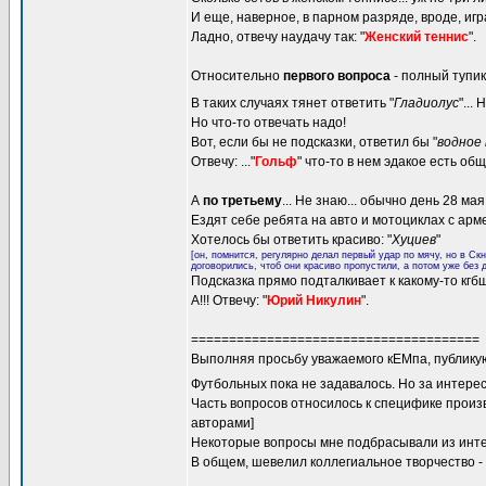
И еще, наверное, в парном разряде, вроде, игр
Ладно, отвечу наудачу так: "
Женский теннис
".
Относительно
первого вопроса
- полный тупи
В таких случаях тянет ответить "
Гладиолус
"...
Но что-то отвечать надо!
Вот, если бы не подсказки, ответил бы "
водное
Отвечу: ..."
Гольф
" что-то в нем эдакое есть общ
А
по третьему
... Не знаю... обычно день 28 м
Ездят себе ребята на авто и мотоциклах с арм
Хотелось бы ответить красиво: "
Хуциев
"
[он, помнится, регулярно делал первый удар по мячу, но в Ск
договорились, чтоб они красиво пропустили, а потом уже без 
Подсказка прямо подталкивает к какому-то кгб
А!!! Отвечу: "
Юрий Никулин
".
======================================
Выполняя просьбу уважаемого кЕМпа, публикую
Футбольных пока не задавалось. Но за интере
Часть вопросов относилось к специфике произво
авторами]
Некоторые вопросы мне подбрасывали из инте
В общем, шевелил коллегиальное творчество -