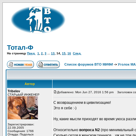
Тотал-Ф
На страницу
Пред.
1
,
2
,
3
...
13
,
14
,
15
,
16
След.
Список форумов ВТО МИФИ
->
Уголок М
Автор
Tribelev
Добавлено: Mon Jun 27, 2016 1:56 pm
Заголовок со
СТАРшЫЙ ИНЖЕНЕР
С возвращением в цивилизацию!
Это я себе :-)
Ну, какие мысли приходят во время укоса разли
Зарегистрирован:
22.09.2005
Относительно
вопроса N2
(про минимальный сче
Сообщения: 1766
Откуда: Подольск
Сколько сетов в женском теннисе... уж не три ли?