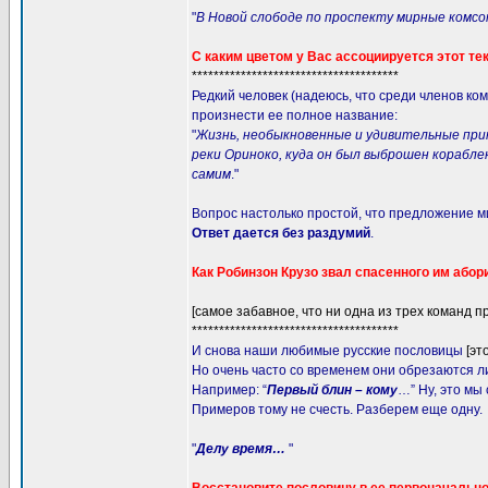
"
В Новой слободе по проспекту мирные комсо
С каким цветом у Вас ассоциируется этот те
**************************************
Редкий человек (надеюсь, что среди членов ко
произнести ее полное название:
"
Жизнь, необыкновенные и удивительные прик
реки Ориноко, куда он был выброшен корабле
самим
."
Вопрос настолько простой, что предложение 
Ответ дается без раздумий
.
Как Робинзон Крузо звал спасенного им абор
[самое забавное, что ни одна из трех команд пр
**************************************
И снова наши любимые русские пословицы
[эт
Но очень часто со временем они обрезаются л
Например: “
Первый блин – кому
…” Ну, это мы
Примеров тому не счесть. Разберем еще одну.
"
Делу время…
"