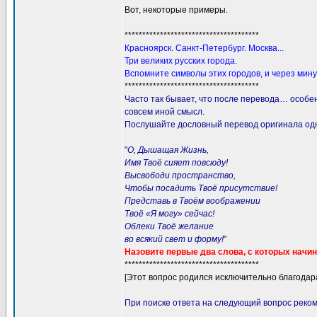
Вот, некоторые примеры.
**************************************
Красноярск. Санкт-Петербург. Москва...
Три великих русских города.
Вспомните символы этих городов, и через мин
**************************************
Часто так бывает, что после перевода… особ
совсем иной смысл.
Послушайте дословный перевод оригинала одно
"
О, Дышащая Жизнь,
Имя Твоё сияет повсюду!
Высвободи пространство,
Чтобы посадить Твоё присутствие!
Представь в Твоём воображении
Твоё «Я могу» сейчас!
Облеки Твоё желание
во всякий свет и форму!
"
Назовите первые два слова, с которых начин
**************************************
[Этот вопрос родился исключительно благода
При поиске ответа на следующий вопрос реко