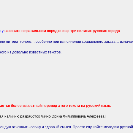
уту
назовите в правильном порядке еще три великих русских города
.
енно литературного… особенно при выполнении социального заказа… изначал
го из довольно известных текстов.
ается более известный перевод этого текста на русский язык.
рая наличию разработок лично Эрика Филипповича Алексеева]
мендую отключить логику и здравый смысл. Просто слушайте мелодию русско