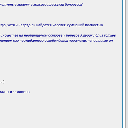
ультурные киевляне красиво прессуют белорусов
"
 Дефо, хотя и навряд-ли найдется человек, сумеющий полностью
диночестве на необитаемом острове у берегов Америки близ устьев
зложением его неожиданного освобождения пиратами; написанные им
о!]
мичны и закончены.