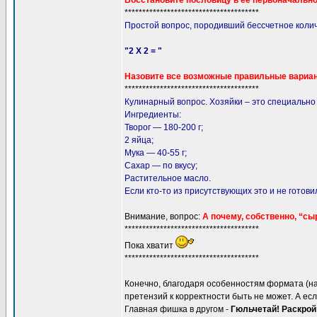
Восстановите пословицу в ее первоначально
**************************************
Простой вопрос, породивший бессчетное колич
"2 Х 2 = "
Назовите все возможные правильные вариан
**************************************
Кулинарный вопрос. Хозяйки – это специально 
Ингредиенты:
Творог — 180-200 г;
2 яйца;
Мука — 40-55 г;
Сахар — по вкусу;
Растительное масло.
Если кто-то из присутствующих это и не готовил
Внимание, вопрос:
А почему, собственно, “сы
**************************************
Пока хватит
**************************************
Конечно, благодаря особенностям формата (на 
претензий к корректности быть не может. А если 
Главная фишка в другом -
Гюльчетай! Раскрой