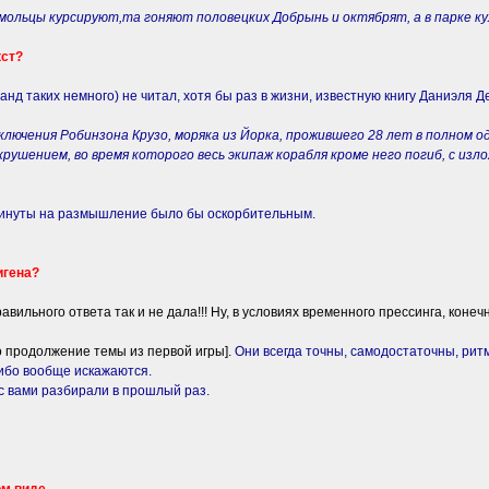
мольцы курсируют,та гоняют половецких Добрынь и октябрят, а в парке к
кст?
манд таких немного) не читал, хотя бы раз в жизни, известную книгу Даниэля
лючения Робинзона Крузо, моряка из Йорка, прожившего 28 лет в полном о
крушением, во время которого весь экипаж корабля кроме него погиб, с и
минуты на размышление было бы оскорбительным.
игена?
авильного ответа так и не дала!!! Ну, в условиях временного прессинга, конечн
о продолжение темы из первой игры].
Они всегда точны, самодостаточны, рит
ибо вообще искажаются.
 с вами разбирали в прошлый раз.