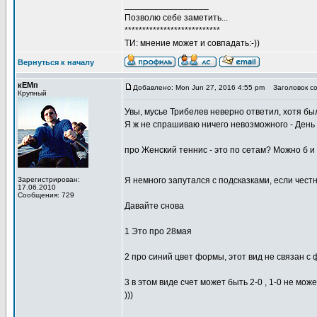
_________________
Позволю себе заметить...
***************************
ТИ: мнение может и совпадать:-))
Вернуться к началу
кЕМп
Добавлено: Mon Jun 27, 2016 4:55 pm
Заголовок со
Крупный
Увы, мусье Трибелев неверно ответил, хотя бы
Я ж не спрашиваю ничего невозможного - День 
про Женский теннис - это по сетам? Можно б и 
Зарегистрирован:
Я немного запутался с подсказками, если чест
17.06.2010
Сообщения: 729
Давайте снова
1 Это про 28мая
2 про синий цвет формы, этот вид не связан с
3 в этом виде счет может быть 2-0 , 1-0 не мож
)))