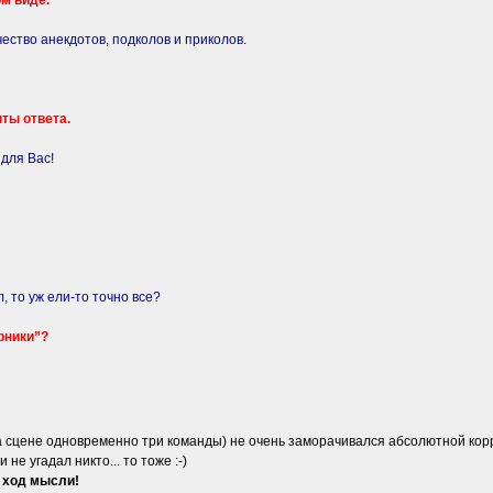
м виде.
ество анекдотов, подколов и приколов.
ты ответа.
для Вас!
, то уж ели-то точно все?
рники”?
сцене одновременно три команды) не очень заморачивался абсолютной коррек
не угадал никто... то тоже :-)
 ход мысли!