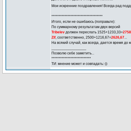
Мои искренние поздравления! Всегда рад под
***********************************
Итого, если не ошибаюсь (поправьте):
По суммарному результатам двух версий
Tribelev
должен переслать 1525+1233,33=
2758
Zif
, соответственно, 2500+1216,67=
2626,67
...
На всякий случай, как всегда, дается время до
_________________
Позволю себе заметить...
***************************
ТИ: мнение может и совпадать:-))