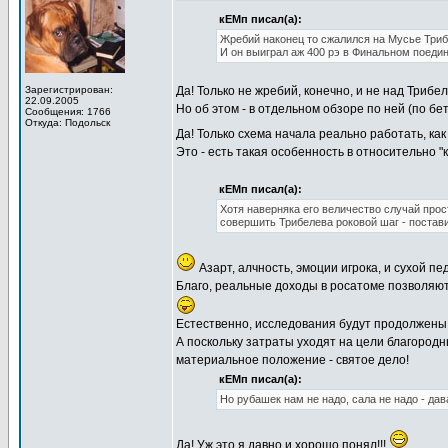
кЕМп писал(а):
Жребий наконец то сжалился на Мусье Три
И он выиграл аж 400 рэ в Финальном поеди
Зарегистрирован:
Да! Только не жребий, конечно, и не над Трибел
22.09.2005
Но об этом - в отдельном обзоре по ней (по бе
Сообщения: 1766
Откуда: Подольск
Да! Только схема начала реально работать, ка
Это - есть такая особенность в относительно "
кЕМп писал(а):
Хотя наверняка его величество случай прос
совершить Трибелева роковой шаг - постав
Азарт, алчность, эмоции игрока, и сухой п
Благо, реальные доходы в росатоме позволяют
Естественно, исследования будут продолжены!
А поскольку затраты уходят на цели благородн
материальное положение - святое дело!
кЕМп писал(а):
Но рубашек нам не надо, сала не надо - да
Да! Уж это я давно и хорошо понял!!!