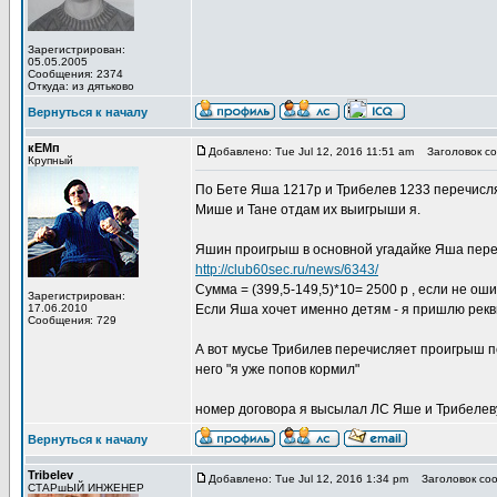
Зарегистрирован:
05.05.2005
Сообщения: 2374
Откуда: из дятьково
Вернуться к началу
кЕМп
Добавлено: Tue Jul 12, 2016 11:51 am
Заголовок со
Крупный
По Бете Яша 1217р и Трибелев 1233 перечисляю
Мише и Тане отдам их выигрыши я.
Яшин проигрыш в основной угадайке Яша переч
http://club60sec.ru/news/6343/
Сумма = (399,5-149,5)*10= 2500 р , если не ош
Зарегистрирован:
17.06.2010
Если Яша хочет именно детям - я пришлю рекв
Сообщения: 729
А вот мусье Трибилев перечисляет проигрыш по
него "я уже попов кормил"
номер договора я высылал ЛС Яше и Трибелеву.
Вернуться к началу
Tribelev
Добавлено: Tue Jul 12, 2016 1:34 pm
Заголовок соо
СТАРшЫЙ ИНЖЕНЕР