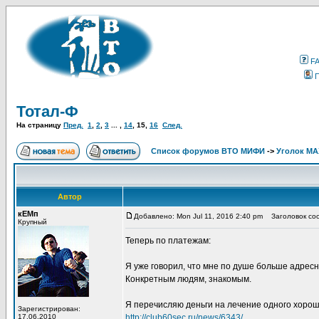
F
Тотал-Ф
На страницу
Пред.
1
,
2
,
3
... ,
14
,
15
,
16
След.
Список форумов ВТО МИФИ
->
Уголок М
Автор
кЕМп
Добавлено: Mon Jul 11, 2016 2:40 pm
Заголовок со
Крупный
Теперь по платежам:
Я уже говорил, что мне по душе больше адресн
Конкретным людям, знакомым.
Я перечисляю деньги на лечение одного хороше
Зарегистрирован:
17.06.2010
http://club60sec.ru/news/6343/