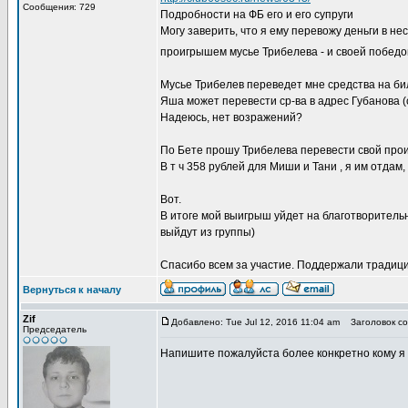
Сообщения: 729
Подробности на ФБ его и его супруги
Могу заверить, что я ему перевожу деньги в н
проигрышем мусье Трибелева - и своей победо
Мусье Трибелев переведет мне средства на би
Яша может перевести ср-ва в адрес Губанова (с
Надеюсь, нет возражений?
По Бете прошу Трибелева перевести свой проиг
В т ч 358 рублей для Миши и Тани , я им отдам
Вот.
В итоге мой выигрыш уйдет на благотворитель
выйдут из группы)
Спасибо всем за участие. Поддержали традиц
Вернуться к началу
Zif
Добавлено: Tue Jul 12, 2016 11:04 am
Заголовок со
Председатель
Напишите пожалуйста более конкретно кому я