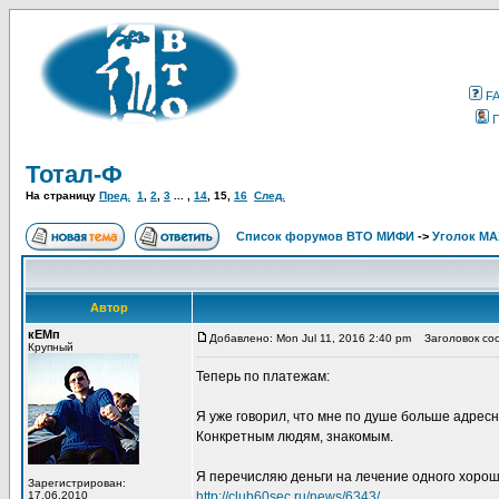
F
Тотал-Ф
На страницу
Пред.
1
,
2
,
3
... ,
14
,
15
,
16
След.
Список форумов ВТО МИФИ
->
Уголок М
Автор
кЕМп
Добавлено: Mon Jul 11, 2016 2:40 pm
Заголовок со
Крупный
Теперь по платежам:
Я уже говорил, что мне по душе больше адресн
Конкретным людям, знакомым.
Я перечисляю деньги на лечение одного хороше
Зарегистрирован:
17.06.2010
http://club60sec.ru/news/6343/