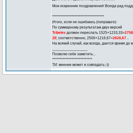
Мои искренние поздравления! Всегда рад под
***********************************
Итого, если не ошибаюсь (поправьте):
По суммарному результатам двух версий
Tribelev
должен переслать 1525+1233,33=
2758
Zif
, соответственно, 2500+1216,67=
2626,67
...
На всякий случай, как всегда, дается время до
_________________
Позволю себе заметить...
***************************
ТИ: мнение может и совпадать:-))