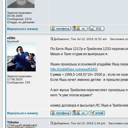
Зарегистрирован:
05.05.2005
Сообщения: 2374
Откуда: из дятьково
Вернуться к началу
кЕМп
Добавлено: Tue Jul 12, 2016 11:51 am
Заголовок со
Крупный
По Бете Яша 1217р и Трибелев 1233 перечисляю
Мише и Тане отдам их выигрыши я.
Яшин проигрыш в основной угадайке Яша переч
http://club60sec.ru/news/6343/
Сумма = (399,5-149,5)*10= 2500 р , если не ош
Зарегистрирован:
17.06.2010
Если Яша хочет именно детям - я пришлю рекв
Сообщения: 729
А вот мусье Трибилев перечисляет проигрыш по
него "я уже попов кормил"
номер договора я высылал ЛС Яше и Трибелеву.
Вернуться к началу
Tribelev
Добавлено: Tue Jul 12, 2016 1:34 pm
Заголовок соо
СТАРшЫЙ ИНЖЕНЕР