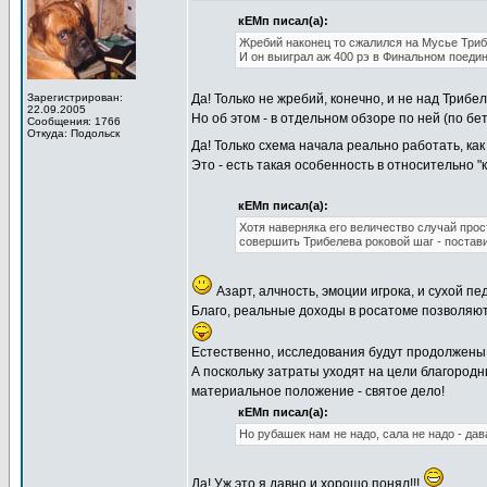
кЕМп писал(а):
Жребий наконец то сжалился на Мусье Три
И он выиграл аж 400 рэ в Финальном поеди
Зарегистрирован:
Да! Только не жребий, конечно, и не над Трибел
22.09.2005
Но об этом - в отдельном обзоре по ней (по бе
Сообщения: 1766
Откуда: Подольск
Да! Только схема начала реально работать, ка
Это - есть такая особенность в относительно "
кЕМп писал(а):
Хотя наверняка его величество случай прос
совершить Трибелева роковой шаг - постав
Азарт, алчность, эмоции игрока, и сухой п
Благо, реальные доходы в росатоме позволяют
Естественно, исследования будут продолжены!
А поскольку затраты уходят на цели благородн
материальное положение - святое дело!
кЕМп писал(а):
Но рубашек нам не надо, сала не надо - да
Да! Уж это я давно и хорошо понял!!!