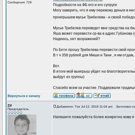
Сообщения: 729
Подробности на ФБ его и его супруги
Могу заверить, что я ему перевожу деньги в н
проигрышем мусье Трибелева - и своей победо
Мусье Трибелев переведет мне средства на би
Яша может перевести ср-ва в адрес Губанова (с
Надеюсь, нет возражений?
По Бете прошу Трибелева перевести свой проиг
В т ч 358 рублей для Миши и Тани , я им отдам
Вот.
В итоге мой выигрыш уйдет на благотворитель
выйдут из группы)
Спасибо всем за участие. Поддержали традиц
Вернуться к началу
Zif
Добавлено: Tue Jul 12, 2016 11:04 am
Заголовок со
Председатель
Напишите пожалуйста более конкретно кому я