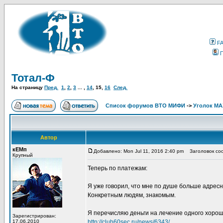
F
Тотал-Ф
На страницу
Пред.
1
,
2
,
3
... ,
14
,
15
,
16
След.
Список форумов ВТО МИФИ
->
Уголок М
Автор
кЕМп
Добавлено: Mon Jul 11, 2016 2:40 pm
Заголовок со
Крупный
Теперь по платежам:
Я уже говорил, что мне по душе больше адресн
Конкретным людям, знакомым.
Я перечисляю деньги на лечение одного хороше
Зарегистрирован:
17.06.2010
http://club60sec.ru/news/6343/