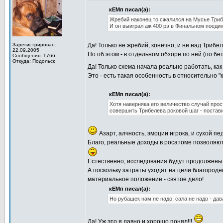
кЕМп писал(а):
Жребий наконец то сжалился на Мусье Три
И он выиграл аж 400 рэ в Финальном поеди
Зарегистрирован:
Да! Только не жребий, конечно, и не над Трибел
22.09.2005
Но об этом - в отдельном обзоре по ней (по бе
Сообщения: 1766
Откуда: Подольск
Да! Только схема начала реально работать, ка
Это - есть такая особенность в относительно "
кЕМп писал(а):
Хотя наверняка его величество случай прос
совершить Трибелева роковой шаг - постав
Азарт, алчность, эмоции игрока, и сухой п
Благо, реальные доходы в росатоме позволяют
Естественно, исследования будут продолжены!
А поскольку затраты уходят на цели благородн
материальное положение - святое дело!
кЕМп писал(а):
Но рубашек нам не надо, сала не надо - да
Да! Уж это я давно и хорошо понял!!!