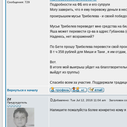
Сообщения: 729
Подробности на ФБ его и его супруги
Могу заверить, что я ему перевожу деньги в н
проигрышем мусье Трибелева - и своей победо
Мусье Трибелев переведет мне средства на би
Яша может перевести ср-ва в адрес Губанова (с
Надеюсь, нет возражений?
По Бете прошу Трибелева перевести свой проиг
В т ч 358 рублей для Миши и Тани , я им отдам
Вот.
В итоге мой выигрыш уйдет на благотворитель
выйдут из группы)
Спасибо всем за участие. Поддержали традиц
Вернуться к началу
Zif
Добавлено: Tue Jul 12, 2016 11:04 am
Заголовок со
Председатель
Напишите пожалуйста более конкретно кому я