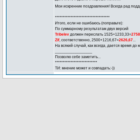
Мои искренние поздравления! Всегда рад под
***********************************
Итого, если не ошибаюсь (поправьте):
По суммарному результатам двух версий
Tribelev
должен переслать 1525+1233,33=
2758
Zif
, соответственно, 2500+1216,67=
2626,67
...
На всякий случай, как всегда, дается время до
_________________
Позволю себе заметить...
***************************
ТИ: мнение может и совпадать:-))