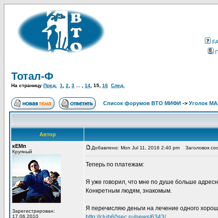
F
Тотал-Ф
На страницу
Пред.
1
,
2
,
3
... ,
14
,
15
,
16
След.
Список форумов ВТО МИФИ
->
Уголок М
Автор
кЕМп
Добавлено: Mon Jul 11, 2016 2:40 pm
Заголовок со
Крупный
Теперь по платежам:
Я уже говорил, что мне по душе больше адресн
Конкретным людям, знакомым.
Я перечисляю деньги на лечение одного хороше
Зарегистрирован:
17.06.2010
http://club60sec.ru/news/6343/