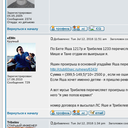
Зарегистрирован:
05.05.2005
Сообщения: 2374
Откуда: из дятьково
Вернуться к началу
кЕМп
Добавлено: Tue Jul 12, 2016 11:51 am
Заголовок со
Крупный
По Бете Яша 1217р и Трибелев 1233 перечисляю
Мише и Тане отдам их выигрыши я.
Яшин проигрыш в основной угадайке Яша переч
http://club60sec.ru/news/6343/
Сумма = (399,5-149,5)*10= 2500 р , если не ош
Зарегистрирован:
17.06.2010
Если Яша хочет именно детям - я пришлю рекв
Сообщения: 729
А вот мусье Трибилев перечисляет проигрыш по
него "я уже попов кормил"
номер договора я высылал ЛС Яше и Трибелеву.
Вернуться к началу
Tribelev
Добавлено: Tue Jul 12, 2016 1:34 pm
Заголовок соо
СТАРшЫЙ ИНЖЕНЕР