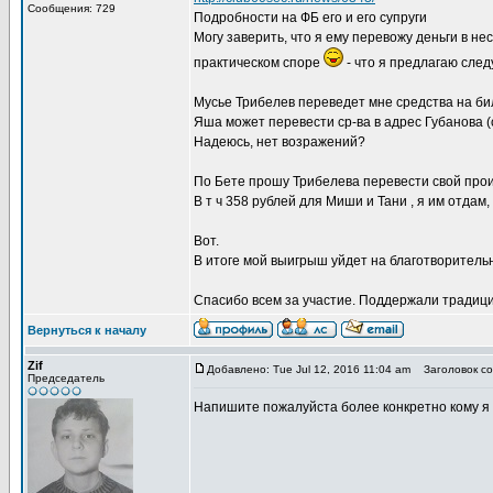
Сообщения: 729
Подробности на ФБ его и его супруги
Могу заверить, что я ему перевожу деньги в н
практическом споре
- что я предлагаю сле
Мусье Трибелев переведет мне средства на би
Яша может перевести ср-ва в адрес Губанова (с
Надеюсь, нет возражений?
По Бете прошу Трибелева перевести свой проиг
В т ч 358 рублей для Миши и Тани , я им отдам
Вот.
В итоге мой выигрыш уйдет на благотворитель
Спасибо всем за участие. Поддержали традиц
Вернуться к началу
Zif
Добавлено: Tue Jul 12, 2016 11:04 am
Заголовок со
Председатель
Напишите пожалуйста более конкретно кому я