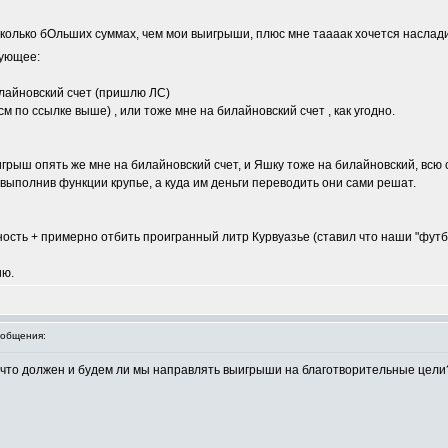
есколько бОльших суммах, чем мои выигрыши, плюс мне таааак хочется наслад
дующее:
лайновский счет (пришлю ЛС)
м по ссылке выше) , или тоже мне на билайновский счет , как угодно.
рыш опять же мне на билайновский счет, и Яшку тоже на билайновский, всю 
, выполнив функции крупье, а куда им деньги переводить они сами решат.
ность + примерно отбить проигранный литр Курвуазье (ставил что наши "футб
ию.
общения:
 что должен и будем ли мы направлять выигрыши на благотворительные цели