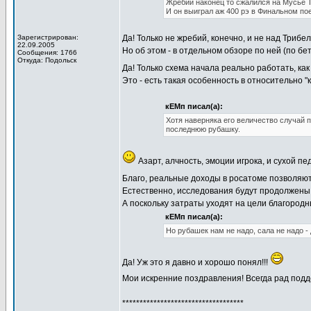
Жребий наконец то сжалился на Мусье
И он выиграл аж 400 рэ в Финальном по
Зарегистрирован:
Да! Только не жребий, конечно, и не над Трибел
22.09.2005
Но об этом - в отдельном обзоре по ней (по бе
Сообщения: 1766
Откуда: Подольск
Да! Только схема начала реально работать, ка
Это - есть такая особенность в относительно "
кЕМп писал(а):
Хотя наверняка его величество случай 
последнюю рубашку.
Азарт, алчность, эмоции игрока, и сухой п
Благо, реальные доходы в росатоме позволяют
Естественно, исследования будут продолжены!
А поскольку затраты уходят на цели благородн
кЕМп писал(а):
Но рубашек нам не надо, сала не надо -
Да! Уж это я давно и хорошо понял!!!
Мои искренние поздравления! Всегда рад под
***********************************