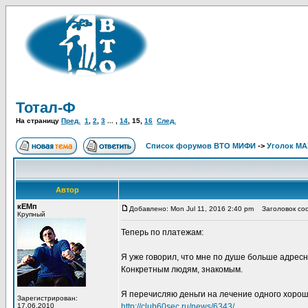
Тотал-Ф
На страницу
Пред.
1
,
2
,
3
... ,
14
,
15
,
16
След.
Список форумов ВТО МИФИ
->
Уголок М
Автор
кЕМп
Добавлено: Mon Jul 11, 2016 2:40 pm
Заголовок со
Крупный
Теперь по платежам:
Я уже говорил, что мне по душе больше адресн
Конкретным людям, знакомым.
Я перечисляю деньги на лечение одного хороше
Зарегистрирован:
17.06.2010
http://club60sec.ru/news/6343/