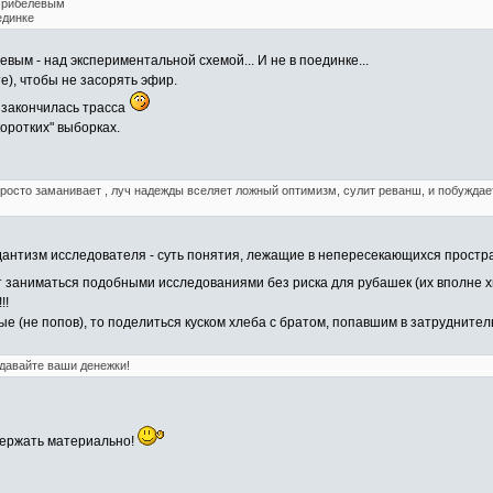
 Трибелевым
единке
евым - над экспериментальной схемой... И не в поединке...
те), чтобы не засорять эфир.
к закончилась трасса
коротких" выборках.
просто заманивает , луч надежды вселяет ложный оптимизм, сулит реванш, и побуждае
едантизм исследователя - суть понятия, лежащие в непересекающихся простра
 заниматься подобными исследованиями без риска для рубашек (их вполне х
!!
ые (не попов), то поделиться куском хлеба с братом, попавшим в затрудните
 давайте ваши денежки!
держать материально!