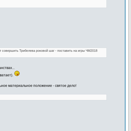
т совершить Трибелева роковой шаг - поставить на игры ЧМ2018
нствах...
ватает).
льное материальное положение - святое дело!