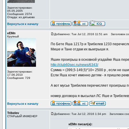
Зарегистрирован:
05.05.2005
Сообщения: 2374
Откуда: из дятьково
Вернуться к началу
кЕМп
Добавлено: Tue Jul 12, 2016 11:51 am
Заголовок со
Крупный
По Бете Яша 1217р и Трибелев 1233 перечисляю
Мише и Тане отдам их выигрыши я.
Яшин проигрыш в основной угадайке Яша переч
http://club60sec.ru/news/6343/
Сумма = (399,5-149,5)*10= 2500 р , если не ош
Зарегистрирован:
17.06.2010
Если Яша хочет именно детям - я пришлю рекв
Сообщения: 729
А вот мусье Трибилев перечисляет проигрыш по
номер договора я высылал ЛС Яше и Трибелеву.
Вернуться к началу
Tribelev
Добавлено: Tue Jul 12, 2016 1:34 pm
Заголовок соо
СТАРшЫЙ ИНЖЕНЕР
кЕМп писал(а):