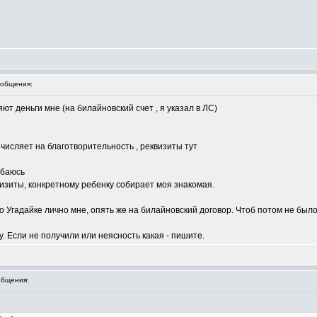
общения:
т деньги мне (на билайновский счет , я указал в ЛС)
исляет на благотворительность , реквизиты тут
ибаюсь
изиты, конкретному ребенку собирает моя знакомая.
 Угадайке лично мне, опять же на билайновский договор. Чтоб потом не было 
 Если не получили или неясность какая - пишите.
бщения: