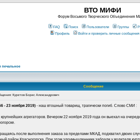
ВТО МИФИ
Форум Восьмого Творческого Объединения 
FAQ
Поиск
Пользователи
Группы
Р
Профиль
Войти и проверить личные сообщения
и печальное
Сообщение
щения: Куретов Борис Александрович
6 - 23 ноября 2019)
- наш втошный товарищ, трагически погиб. Слово СМИ :
з крупнейших агрегаторов. Вечером 22 ноября 2019 года он выехал на очеред
огорске.
ращаясь после выполнения заказа за пределами МКАД, подхватил двоих случ
ный район Красногорска. При этом злоумышленники забрали у водителя куртку