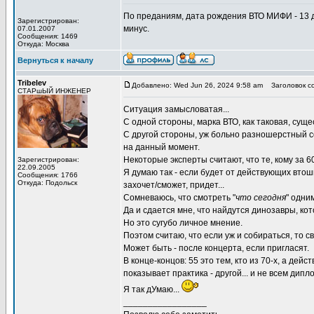
По преданиям, дата рождения ВТО МИФИ - 13 д
Зарегистрирован:
минус.
07.01.2007
Сообщения: 1469
Откуда: Москва
Вернуться к началу
Tribelev
Добавлено: Wed Jun 26, 2024 9:58 am
Заголовок с
СТАРшЫЙ ИНЖЕНЕР
Ситуация замысловатая...
С одной стороны, марка ВТО, как таковая, сущес
С другой стороны, уж больно разношерстный со
на данный момент.
Некоторые эксперты считают, что те, кому за 6
Зарегистрирован:
22.09.2005
Я думаю так - если будет от действующих втошн
Сообщения: 1766
Откуда: Подольск
захочет/сможет, придет...
Сомневаюсь, что смотреть "
что сегодня
" одни
Да и сдается мне, что найдутся динозавры, ко
Но это сугубо личное мнение.
Поэтом считаю, что если уж и собираться, то св
Может быть - после концерта, если пригласят.
В конце-концов: 55 это тем, кто из 70-х, а дейс
показывает практика - другой... и не всем дипл
Я так дУмаю...
_________________