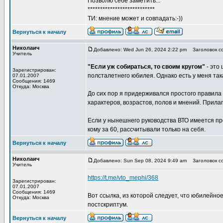
Позволю себе заметить...
***************************
ТИ: мнение может и совпадать:-))
Вернуться к началу
Николаич
Добавлено: Wed Jun 26, 2024 2:22 pm
Заголовок с
Учитель
"Если уж собираться, то своим кругом"
- это 
Зарегистрирован:
полсталетнего юбилея. Однако есть у меня такая
07.01.2007
Сообщения: 1469
Откуда: Москва
До сих пор я придерживался простого правила е
характеров, возрастов, полов и мнений. Прилаг
Если у нынешнего руководства ВТО имеется про
кому за 60, рассчитывали только на себя.
Вернуться к началу
Николаич
Добавлено: Sun Sep 08, 2024 9:49 am
Заголовок с
Учитель
https://t.me/vto_mephi/368
Зарегистрирован:
07.01.2007
Сообщения: 1469
Вот ссылка, из которой следует, что юбилейно
Откуда: Москва
постскриптум.
Вернуться к началу