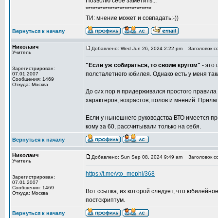
Позволю себе заметить...
***************************
ТИ: мнение может и совпадать:-))
Вернуться к началу
Николаич
Добавлено: Wed Jun 26, 2024 2:22 pm
Заголовок с
Учитель
"Если уж собираться, то своим кругом"
- это 
Зарегистрирован:
полсталетнего юбилея. Однако есть у меня такая
07.01.2007
Сообщения: 1469
Откуда: Москва
До сих пор я придерживался простого правила е
характеров, возрастов, полов и мнений. Прилаг
Если у нынешнего руководства ВТО имеется про
кому за 60, рассчитывали только на себя.
Вернуться к началу
Николаич
Добавлено: Sun Sep 08, 2024 9:49 am
Заголовок с
Учитель
https://t.me/vto_mephi/368
Зарегистрирован:
07.01.2007
Сообщения: 1469
Вот ссылка, из которой следует, что юбилейно
Откуда: Москва
постскриптум.
Вернуться к началу