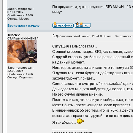
По преданиям, дата рождения ВТО МИФИ - 13 д
Зарегистрирован:
минус.
07.01.2007
Сообщения: 1469
Откуда: Москва
Вернуться к началу
Tribelev
Добавлено: Wed Jun 26, 2024 9:58 am
Заголовок с
СТАРшЫЙ ИНЖЕНЕР
Ситуация замысловатая...
С одной стороны, марка ВТО, как таковая, сущес
С другой стороны, уж больно разношерстный со
на данный момент.
Некоторые эксперты считают, что те, кому за 6
Зарегистрирован:
22.09.2005
Я думаю так - если будет от действующих втошн
Сообщения: 1766
Откуда: Подольск
захочет/сможет, придет...
Сомневаюсь, что смотреть "
что сегодня
" одни
Да и сдается мне, что найдутся динозавры, ко
Но это сугубо личное мнение.
Поэтом считаю, что если уж и собираться, то св
Может быть - после концерта, если пригласят.
В конце-концов: 55 это тем, кто из 70-х, а дейс
показывает практика - другой... и не всем дипл
Я так дУмаю...
_________________