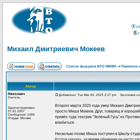
F
Михаил Дмитриевич Мокеев
Список форумов ВТО МИФИ
->
Памятное 
Автор
Николаич
Добавлено: Tue Mar 04, 2025 2:27 pm
Заголовок со
Учитель
Второго марта 2025 года умер Михаил Дмитриеви
Зарегистрирован:
просто Миша Мокеев. Друг, товарищ и хороший
07.01.2007
Сообщения: 1469
привёз туда театрик "Зелёный Гусь" из Протв
Откуда: Москва
влюбиться.
Несколько позже Миша поступил в Школу-студ
Кстати сказать, за время обучения он часто за