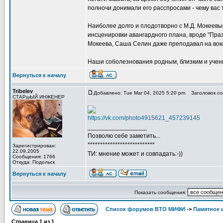
полночи донимали его расспросами - чему вас т
Наиболее долго и плодотворно с М.Д. Мокеев
инсценировки авангардного плана, вроде "Праз
Мокеева, Саша Селин даже преподавал на вока
Наши соболезнования родным, близким и учен
Вернуться к началу
Tribelev
Добавлено: Tue Mar 04, 2025 5:20 pm
Заголовок со
СТАРшЫЙ ИНЖЕНЕР
https://vk.com/photo4915621_457239145
_________________
Позволю себе заметить...
***************************
Зарегистрирован:
22.09.2005
ТИ: мнение может и совпадать:-))
Сообщения: 1766
Откуда: Подольск
Вернуться к началу
Показать сообщения:
Список форумов ВТО МИФИ
->
Памятное 
Страница
1
из
1