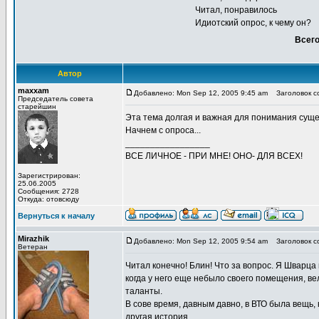
Читал, понравилось
Идиотский опрос, к чему он?
Всего
Автор
maxxam
Добавлено: Mon Sep 12, 2005 9:45 am
Заголовок со
Председатель совета
старейшин
Эта тема долгая и важная для понимания сущес
Начнем с опроса...
_________________
ВСЕ ЛИЧНОЕ - ПРИ МНЕ! ОНО- ДЛЯ ВСЕХ!
Зарегистрирован:
25.06.2005
Сообщения: 2728
Откуда: отовсюду
Вернуться к началу
Mirazhik
Добавлено: Mon Sep 12, 2005 9:54 am
Заголовок с
Ветеран
Читал конечно! Блин! Что за вопрос. Я Шварца в
когда у него еще небыло своего помещения, вел
таланты.
В сове время, давным давно, в ВТО была вещь, 
другая история...