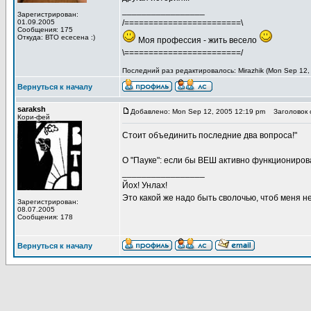
_________________
Зарегистрирован:
01.09.2005
/========================\
Сообщения: 175
Откуда: ВТО есесена :)
Моя профессия - жить весело
\========================/
Последний раз редактировалось: Mirazhik (Mon Sep 12,
Вернуться к началу
saraksh
Добавлено: Mon Sep 12, 2005 12:19 pm
Заголовок 
Кори-фей
Стоит объединить последние два вопроса!"
О "Пауке": если бы ВЕШ активно функционировал
_________________
Йох! Унлах!
Это какой же надо быть сволочью, чтоб меня н
Зарегистрирован:
08.07.2005
Сообщения: 178
Вернуться к началу