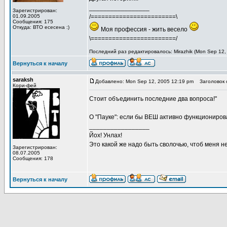
_________________
Зарегистрирован:
01.09.2005
/========================\
Сообщения: 175
Откуда: ВТО есесена :)
Моя профессия - жить весело
\========================/
Последний раз редактировалось: Mirazhik (Mon Sep 12,
Вернуться к началу
saraksh
Добавлено: Mon Sep 12, 2005 12:19 pm
Заголовок 
Кори-фей
Стоит объединить последние два вопроса!"
О "Пауке": если бы ВЕШ активно функционировал
_________________
Йох! Унлах!
Это какой же надо быть сволочью, чтоб меня н
Зарегистрирован:
08.07.2005
Сообщения: 178
Вернуться к началу