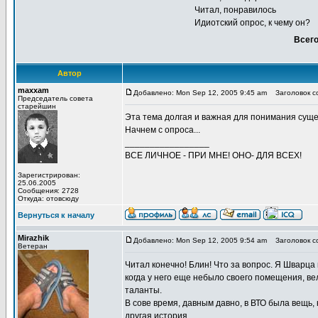
Читал, понравилось
Идиотский опрос, к чему он?
Всего
Автор
maxxam
Добавлено: Mon Sep 12, 2005 9:45 am
Заголовок со
Председатель совета
старейшин
Эта тема долгая и важная для понимания сущес
Начнем с опроса...
_________________
ВСЕ ЛИЧНОЕ - ПРИ МНЕ! ОНО- ДЛЯ ВСЕХ!
Зарегистрирован:
25.06.2005
Сообщения: 2728
Откуда: отовсюду
Вернуться к началу
Mirazhik
Добавлено: Mon Sep 12, 2005 9:54 am
Заголовок с
Ветеран
Читал конечно! Блин! Что за вопрос. Я Шварца в
когда у него еще небыло своего помещения, вел
таланты.
В сове время, давным давно, в ВТО была вещь, 
другая история...