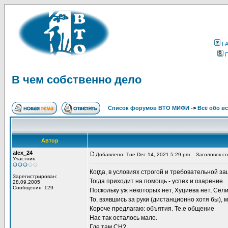
F
В чем собственно дело
Список форумов ВТО МИФИ
->
Всё обо в
Автор
alex_24
Добавлено: Tue Dec 14, 2021 5:29 pm
Заголовок со
Участник
Когда, в условиях строгой и требовательной з
Зарегистрирован:
Тогда приходит на помощь - успех и озарение.
28.09.2005
Сообщения: 129
Поскольку уж некоторых нет, Хуциева нет, Селин
То, взявшись за руки (дистанционно хотя бы),
Короче предлагаю: объятия. Те.е общение
Нас так осталось мало.
Где там СН?