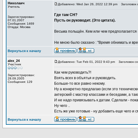
Николаич
Добавлено: Wed Jan 26, 2022 12:39 pm
Заголовок 
Учитель
Где там СН?
Зарегистрирован:
Пусть он руководит. (Это цитата).
07.01.2007
Сообщения: 1469
Откуда: Москва
Весьма польщён. Кем или чем предполагается
Не мною было сказано : "Время обнимать и вре
Вернуться к началу
alex_24
Добавлено: Tue Feb 01, 2022 9:43 pm
Заголовок со
Участник
Как чем руководить?!
Зарегистрирован:
Взять всех в объятья и руководить.
28.09.2005
Сообщения: 129
Больше-то все равно некому.
Ну а конкретно предлагаю (если это техническ
актерский с мастер классами и беседами, а т
И не надо привязывать к датам. Сделали - по
Ну чего ..
Есть же уже готовые - ну добавить еще чего и см
Вернуться к началу