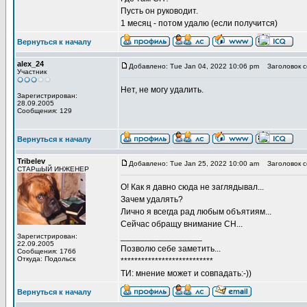
Пусть он руководит.
1 месяц - потом удалю (если получится)
Вернуться к началу
alex_24
Добавлено: Tue Jan 04, 2022 10:06 pm
Заголовок с
Участник
Нет, не могу удалить.
Зарегистрирован:
28.09.2005
Сообщения: 129
Вернуться к началу
Tribelev
Добавлено: Tue Jan 25, 2022 10:00 am
Заголовок с
СТАРшЫЙ ИНЖЕНЕР
О! Как я давно сюда не заглядывал...
Зачем удалять?
Лично я всегда рад любым объятиям...
Сейчас обращу внимание СН...
_________________
Зарегистрирован:
22.09.2005
Позволю себе заметить...
Сообщения: 1766
Откуда: Подольск
***************************
ТИ: мнение может и совпадать:-))
Вернуться к началу