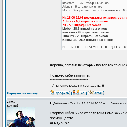
maxxam - 15,5 штрафных очков
Arbuzz - 9 штрафных очков
Moby - 0 штрафных очков + вычитается 10 
На 18.00 12.06 результаты тотализатора т
Arbuzz - 5,5 штрафных очков
Zif - 5,5 штрафных очков
Moby - 18,5 штрафных очков
maxxam - 25 штрафных очков
Tribelev - 26 штрафных очков
Елена Ш. - 36,5 штрафных очков
_________________
ВСЕ ЛИЧНОЕ - ПРИ МНЕ! ОНО- ДЛЯ ВСЕХ!
Хорошо, осколки некоторых постов как-то еще 
_________________
Позволю себе заметить...
***************************
ТИ: мнение может и совпадать:-))
Вернуться к началу
кЕМп
Добавлено: Tue Jun 17, 2014 10:38 am
Заголовок с
Крупный
Оторвавшийся было от пелетона Рома забыл сде
преимущества.
Абыдно , э?