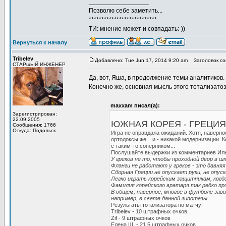
_________________
Позволю себе заметить...
***************************
ТИ: мнение может и совпадать:-))
Вернуться к началу
Tribelev
Добавлено: Tue Jun 17, 2014 9:20 am
Заголовок со
СТАРшЫЙ ИНЖЕНЕР
Да, вот, Яша, в продолжение темы аналитиков.
Конечно же, основная мысль этого тотализатоза
maxxam писал(а):
Зарегистрирован:
22.09.2005
ЮЖНАЯ КОРЕЯ - ГРЕЦИЯ 2
Сообщения: 1766
Откуда: Подольск
Игра не оправдала ожиданий. Хотя, наверно
ортодоксы же... и - никакой модернизации. 
с таким-то соперником...
Послушайте выдержки из комментариев Иль
У греков не то, чтобы проходной двор в шт
Фланги не работают у греков - это давняя 
Сборная Греции не опускает руки, не опуск
Легко играть корейским защитникам, когда
Фамилия корейского вратаря так редко про
В общем, наверное, многое в футболе зав
например, в свете данной гипотезы.
Результаты тотализатора по матчу:
Tribelev - 10 штрафных очков
Zif - 9 штрафных очков
Елена Ш. - 21,5 штрафных очков