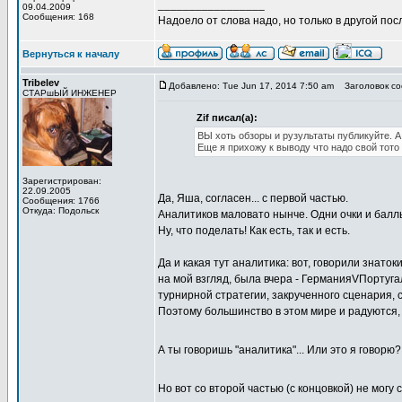
_________________
09.04.2009
Сообщения: 168
Надоело от слова надо, но только в другой по
Вернуться к началу
Tribelev
Добавлено: Tue Jun 17, 2014 7:50 am
Заголовок со
СТАРшЫЙ ИНЖЕНЕР
Zif писал(а):
ВЫ хоть обзоры и рузультаты публикуйте. А
Еще я прихожу к выводу что надо свой тото 
Зарегистрирован:
22.09.2005
Да, Яша, согласен... с первой частью.
Сообщения: 1766
Откуда: Подольск
Аналитиков маловато нынче. Одни очки и балл
Ну, что поделать! Как есть, так и есть.
Да и какая тут аналитика: вот, говорили знаток
на мой взгляд, была вчера - ГерманияVПортуга
турнирной стратегии, закрученного сценария, сю
Поэтому большинство в этом мире и радуются, 
А ты говоришь "аналитика"... Или это я говорю
Но вот со второй частью (с концовкой) не могу