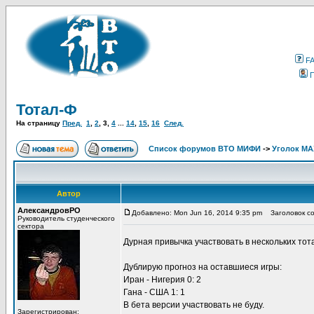
F
Тотал-Ф
На страницу
Пред.
1
,
2
,
3
,
4
...
14
,
15
,
16
След.
Список форумов ВТО МИФИ
->
Уголок М
Автор
АлександровРО
Добавлено: Mon Jun 16, 2014 9:35 pm
Заголовок со
Руководитель студенческого
сектора
Дурная привычка участвовать в нескольких то
Дублирую прогноз на оставшиеся игры:
Иран - Нигерия 0: 2
Гана - США 1: 1
В бета версии участвовать не буду.
Зарегистрирован: