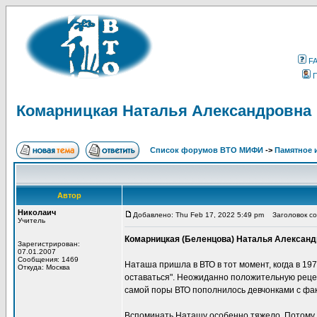
F
Комарницкая Наталья Александровна
Список форумов ВТО МИФИ
->
Памятное 
Автор
Николаич
Добавлено: Thu Feb 17, 2022 5:49 pm
Заголовок со
Учитель
Комарницкая (Беленцова) Наталья Александров
Зарегистрирован:
07.01.2007
Сообщения: 1469
Наташа пришла в ВТО в тот момент, когда в 197
Откуда: Москва
оставаться". Неожиданно положительную рецен
самой поры ВТО пополнилось девчонками с фак
Вспоминать Наташу особенно тяжело. Потому 