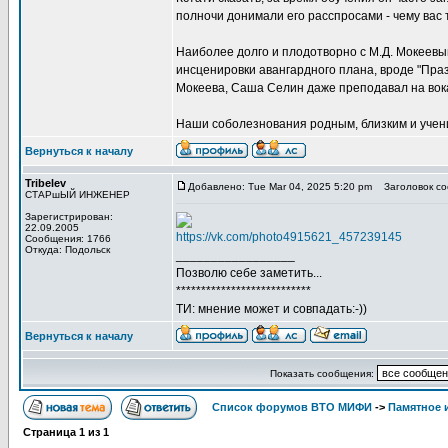
полночи донимали его расспросами - чему вас т
Наиболее долго и плодотворно с М.Д. Мокеев
инсценировки авангардного плана, вроде "Праз
Мокеева, Саша Селин даже преподавал на вока
Наши соболезнования родным, близким и учен
Вернуться к началу
Tribelev
Добавлено: Tue Mar 04, 2025 5:20 pm
Заголовок со
СТАРшЫЙ ИНЖЕНЕР
Зарегистрирован:
22.09.2005
https://vk.com/photo4915621_457239145
Сообщения: 1766
Откуда: Подольск
_________________
Позволю себе заметить...
***************************
ТИ: мнение может и совпадать:-))
Вернуться к началу
Показать сообщения:
Список форумов ВТО МИФИ
->
Памятное 
Страница
1
из
1