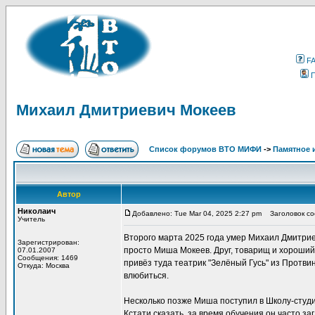
F
Михаил Дмитриевич Мокеев
Список форумов ВТО МИФИ
->
Памятное 
Автор
Николаич
Добавлено: Tue Mar 04, 2025 2:27 pm
Заголовок со
Учитель
Второго марта 2025 года умер Михаил Дмитриеви
Зарегистрирован:
просто Миша Мокеев. Друг, товарищ и хороший
07.01.2007
Сообщения: 1469
привёз туда театрик "Зелёный Гусь" из Протв
Откуда: Москва
влюбиться.
Несколько позже Миша поступил в Школу-студ
Кстати сказать, за время обучения он часто за