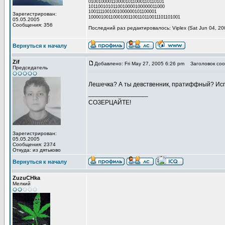
0100100001100001011000110110101
1011001010110010000100000011000
1001111001001000000101100001
Зарегистрирован:
10000100110001001100110110011101101001
05.05.2005
Сообщения: 356
Последний раз редактировалось: Viplex (Sat Jun 04, 20
Вернуться к началу
Zif
Добавлено: Fri May 27, 2005 6:26 pm
Заголовок соо
Председатель
Лешечка? А ты девственник, пратиффный? И
_________________
СОЗЕРЦАЙТЕ!
Зарегистрирован:
05.05.2005
Сообщения: 2374
Откуда: из дятьково
Вернуться к началу
ZuzuCHka
Мелкий