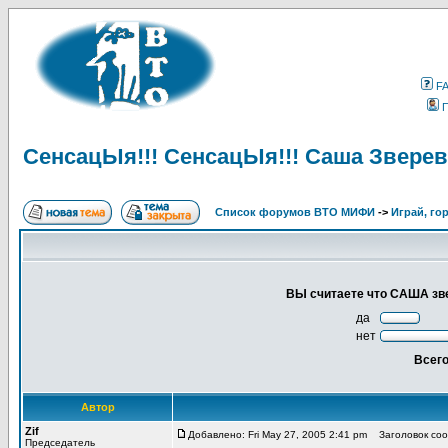
F
СенсацЫя!!! СенсацЫя!!! Саша Зверева
Список форумов ВТО МИФИ
->
Играй, гор
ВЫ считаете что САША звере
да
нет
Всего
Автор
Zif
Добавлено: Fri May 27, 2005 2:41 pm
Заголовок сооб
Председатель