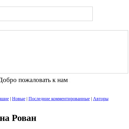
обро пожаловать к нам на сайт. Заходите к н
чшие
|
Новые
|
Последние комментированные
|
Авторы
на Рован