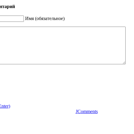
нтарий
Имя (обязательное)
nter)
JComments