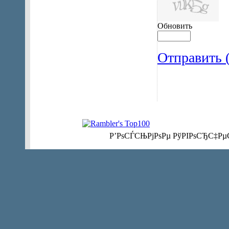
Обновить
Отправить (
Р’РѕСЃСЊРјРѕРµ РўРІРѕСЂС‡Рµ